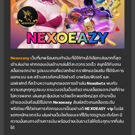
Nexoeasy
เว็บที่มาพร้อมเกมทำเงิน ที่มีให้ท่านได้เลือกเล่นมากที่สุด 
เข้าเล่นง่าย ฝากถอนเงินเข้ามาเล่นได้สะดวกรวดเร็ว สนุกได้กับเกม
สล็อตแตกง่าย รูปแบบเกมที่แปลกใหม่ กราฟิกแอนิเมชัน ที่ได้รับการ
ออกแบบ และสร้างสรรค์เกมได้อย่างดี มาพร้อมฟีเจอร์ และ
เอฟเฟกต์ ที่สร้างความสนุกตลอดการเข้าเล่น 
Nexobetx 
พบกับ
ความสนุกทุกรูปแบบ ครบวงจรในเว็บเดียว เกมสล็อตแตกง่ายที่ท่าน
ไม่ควรพลาด เล่นสนุกลุ้นเงินรางวัลแจ็กพอตใหญ่สุด เข้ามาเป็น
เจ้าของเงินก้อนได้ไม่ยาก 
Nexoeasy 
สัมผัสตัวเกมสล็อตระดับ
พรีเมียม ที่ได้ผ่านการคัดกรองมาเป็นอย่างดี 
NEXOEASY vip 
โบนัส
แตกหนักแจกจริง เล่นผ่านเว็บไซต์ของเราที่ได้มาตรฐานระดับโลก มี
ความมั่นคงทางด้านการเงิน พร้อมจ่ายเงินรางวัลให้จริงทุกบาทที่เล่น
ได้