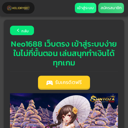
เข้าสู่ระบบ
สมัครสมาชิก
กลับ
Neo1688 เว็บตรง เข้าสู่ระบบง่าย
ในไม่กี่ขั้นตอน เล่นสนุกทำเงินได้
ทุกเกม
รับเครดิตฟรี