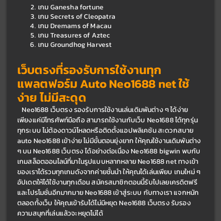
เกม Ganesha fortune
เกม Secrets of Cleopatra
เกม Dremams of Macau
เกม Treasures of Aztec
เกม Groundhog Harvest 
เว็บตรงที่รองรับการใช้งานทุก
แพลตฟอร์ม Auto Neo1688 net ใช้
ง่าย ไม่มีสะดุด
   Neo1688 เว็บตรง รองรับการใช้งานเล่นเดิมพันต่าง ๆ ได้ง่าย 
เพียงแค่มีโทรศัพท์มือถือ สามารถใช้งานกับเว็บ Neo1688 ได้ทุกรุ่น
ทุกระบบ ไม่ต้องดาวน์โหลดหรือติดตั้งแอปพลิเคชัน สะดวกสบาย 
auto Neo1688 เข้าง่าย ไม่มีขั้นตอนยุ่งยาก ให้คุณใช้งานเดิมพันต่าง 
ๆ บน Neo1688 เว็บตรง ได้อย่างต่อเนื่อง Neo1688 bigwin พบกับ
เกมสล็อตออนไลน์ที่มาในรูปแบบหลากหลาย Neo1688 net ทางเข้า
ของเราได้รวมทุกเกมดังจากค่ายชั้นนำ ให้คุณได้เล่นเพียบ เกมใหม่ ๆ 
อัปเดตให้ได้ใช้งานทุกเดือน สมัครสมาชิกตอนนี้รับไปเลยเครดิตฟรี
และโปรโมชั่นอีกมากมาย Neo1688 เข้าสู่ระบบ กับทางเรา แจกหนัก
ตลอดทั้งเว็บ ให้คุณเข้ารับได้ไม่มีหยุด Neo1688 เว็บตรง รับรอง
ความสนุกที่เล่นแล้วจะหยุดไม่ได้