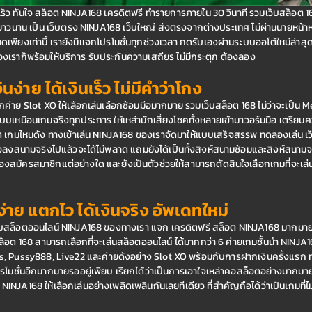
ร็ว ทันใจ สล็อต NINJA168 เครดิตฟรี ทำรายการภายใน 30 วินาที รวมเว็บสล็อต 1
าวนาน เป็น เว็บตรง NINJA168 เว็บใหญ่ ส่งตรงจากต่างประเทศ ไม่ผ่านนายหน้าหรื
เพียงเท่านี้ เรายังมีเเจกโปรโมชั่นทุกช่วงเวลา กดรับเองผ่านระบบออโต้ใหม่ล่าสุ
องเราก็พร้อมให้บริการ รับประกันความเสถียร ไม่มีกระตุก ต้องลอง
่าย ได้เงินเร็ว ไม่มีคำว่าโกง
 Slot XO ให้เลือกเล่นเลือกซ้อมมือมากมาย รวมเว็บสล็อต 168 ไม่ว่าจะเป็น Me
บบเหมือนเกมจริงทุกประการ ให้เหล่านักเสี่ยงโชคทั้งหลายเข้ามาวอร์มมือ เตรียม
ิต เกมไหนดัง ทางเข้าเล่น NINJA168 ของเราจัดมาให้แบบเสร็จสรรพ ทดลองเล่น เว
มื่อลงสนามจริงไปแล้วจะได้ไม่พลาด แถมยังได้เป็นทั้งสิงห์สนามซ้อมและสิงห์สนาม
ต้องสมัครสมาชิกแต่อย่างใด และยังเป็นตัวช่วยให้สามารถตัดสินใจเลือกเกมที่จะเล่
ย แตกไว ได้เงินจริง อัพเดทใหม่
็บสล็อตออนไลน์ NINJA168 ของทางเรา แจก เครดิตฟรี สล็อต NINJA168 มากมาย
ล็อต 168 สามารถเลือกที่จะเล่นสล็อตออนไลน์ ได้มากกว่า 6 ค่ายเกมชั้นนำ NINJ
8Kiss, Pussy888, Live22 และค่ายดังอย่าง Slot XO พร้อมกับการฝากเงินครั้งแรก ทา
ีโปรโมชั่นอีกมากมายรออยู่เพียบ เรียกได้ว่าเป็นการเอาใจเหล่าคอสล็อตอย่างมาก
JA168 ให้เลือกเล่นอย่างเพลิดเพลินกันเลยทีเดียว ที่สำคัญถือได้ว่าเป็นเกมที่ไม่