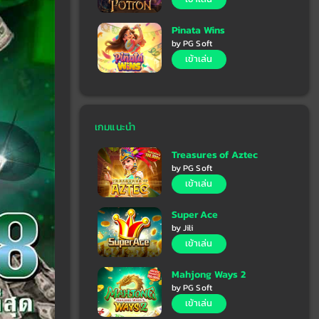
Pinata Wins
by PG Soft
เข้าเล่น
เกมแนะนำ
Treasures of Aztec
by PG Soft
เข้าเล่น
Super Ace
by Jili
เข้าเล่น
Mahjong Ways 2
by PG Soft
เข้าเล่น