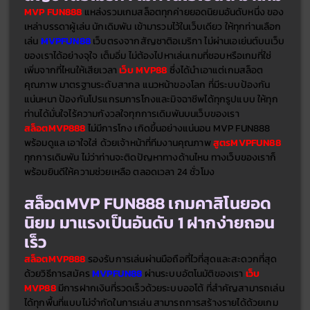
MVP FUN888
 แหล่งรวมเกมสล็อตทุกค่ายยอดนิยมอันดับหนึ่ง ของ
เหล่าบรรดาผู้เล่น นักเดิมพัน เข้ามารวมไว้ในเว็บเดียว ให้ทุกท่านเลือก
เล่น 
MVPFUN88
 เว็บตรงจากสัญชาติอเมริกา ไม่ผ่านเอเย่นต์บนเว็บ
ของเราได้อย่างจุใจ เต็มอิ่ม ไม่ต้องไปหาเล่นเกมที่ชอบหรือเกมที่ใช่
เพิ่มจากที่ไหนให้เสียเวลา 
เว็บ MVP88
 ซึ่งได้นำเอาแต่เกมสล็อต
คุณภาพ มาตรฐานระดับสากล แนวหน้าของโลก ที่มีระบบป้องกัน
แน่นหนา ป้องกันโปรแกรมการโกงและมิจฉาชีพได้ทุกรูปแบบ ให้ทุก
ท่านได้มั่นใจไร้ความกังวลใจทุกการเดิมพันบนเว็บของเรา 
สล็อตMVP888
ไม่มีการโกง เกิดขึ้นอย่างแน่นอน MVP FUN888 
พร้อมดูแล เอาใจใส่ ด้วยเจ้าหน้าที่ทีมงานคุณภาพ 
สูตรMVPFUN88
ทุกการเดิมพัน ไม่ว่าท่านจะติดปัญหาทางด้านไหน ทางเว็บของเราก็
พร้อมยินดีให้ความช่วยเหลือ ตลอดเวลา 24 ชั่วโมง
สล็อตMVP FUN888 เกมคาสิโนยอด
นิยม มาแรงเป็นอันดับ 1 ฝากง่ายถอน
เร็ว
สล็อตMVP888
รองรับการเล่นผ่านมือถือที่ไวที่สุดและสะดวกที่สุด 
ด้วยวิธีการสมัคร 
MVPFUN88 
ผ่านระบบอัตโนมัติของเรา 
เว็บ 
MVP88
 มีการฝากเงินที่รวดเร็วด้วยระบบออโต้ ที่สำคัญสามารถเล่น
ได้ทุกพื้นที่แบบไม่จำกัดในการเล่น สามารถการสร้างรายได้ด้วยเกม