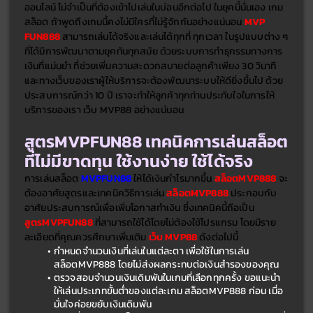
ออนไลน์ ไม่จำเป็นที่ต้องเข้าไปเล่นในบ่อนอีกต่อไป ในยุคนี้นั่นเอง เกม
สล็อต ถ้าพูดถึงเกมนี้คงไม่มีใครที่ไม่รู้จักกันอย่างแน่นอน 
MVP 
FUN888
 สามารถเล่นได้จริงและเล่นได้ทุกที่ ทุกเวลา ในรูปแบบต่าง ๆ 
ที่ได้มีการพัฒนาตามยุคทันทุกสมัย ด้วยระบบการทำธุกรรมทางการ
เงินที่แม่นยำ ที่ช่วยเพิ่มความสะดวกสบายต่อลูกค้าเพียง 30 วินาที 
และทางเว็บของเราผู้ให้บริการจะต้องพัฒนาระบบให้ดียิ่งขึ้นไป ด้วย
ประสบการณ์กว่า 10 ปี เราจะทำให้ลูกค้าทุกท่านประทับใจในการให้
บริการของเรา เว็บ MVP88 อย่างแน่นอน
สูตรMVPFUN88 เทคนิคการเล่นสล็อต
ที่ไม่มีขาดทุน ใช้งานง่าย ใช้ได้จริง
การเล่นสล็อต 
MVPFUN88
ให้ได้เงินกำไรมากขึ้น 
สล็อตMVP888
 จะ
ต้องอาศัยสูตรและเทคนิควิธีการเล่น 
สล็อตMVP888
 ประกอบกับ
อาศัยประสบการณ์เพื่อเพิ่มโอกาสทำเงิน ซึ่งเทคนิคนี้ถือเป็น 
สูตรMVPFUN88
 ที่สามารถใช้ได้โดยไม่ต้องใช้โปรแกรม โดยมีราย
ละเอียดที่คุณควรศึกษาเพิ่มเติม 
เว็บ MVP88
ดังต่อไปนี้
กำหนดจำนวนเงินที่เล่นในแต่ละตา เพื่อใช้ในการเล่น 
สล็อตMVP888 โดยไม่ส่งผลกระทบต่อเงินสำรองของคุณ
ตรวจสอบจำนวนเงินเดิมพันในเกมที่เลือกทุกครั้ง ขอแนะนำ
ให้เล่นประเภทขั้นต่ำของแต่ละเกม สล็อตMVP888 ก่อน เมื่อ
มั่นใจค่อยขยับเงินเดิมพัน