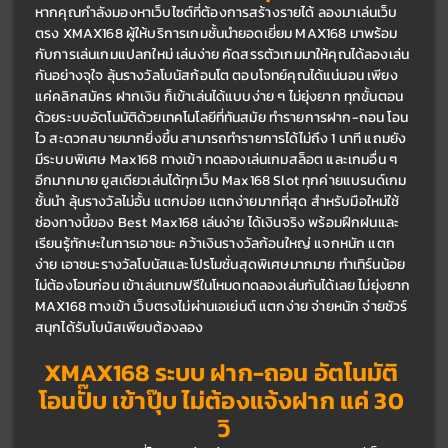
หากคุณกำลังมองหาเว็บไซต์ที่ต้องการสร้างรายได้ ลองมาเล่นเว็บ
ตรง XMAX168 ผู้ให้บริการเกมชั้นนำยอดเยี่ยม MAX168 มาพร้อม
กับการเล่นเกมแปลกใหม่ เล่นง่าย คัดสรรตัวเกมมาให้คุณได้ลองเล่น
กันอย่างจุใจ ลุ้นรางวัลโบนัสก้อนโต ตอบโจทย์คุณได้แน่นอน เพียง
แค่คลิกสมัคร ฝากเงิน ก็เข้าเล่นได้แบบง่าย ๆ ไม่ยุ่งยาก ทุกขั้นตอน
ด้วยระบบอัตโนมัติด้วยเทคโนโลยีที่ทันสมัย ทำรายการฝาก-ถอน โอน
ไว สะดวกสบายมากยิ่งขึ้น สามารถทำรายการได้ไม่ถึง 1 นาที แถมยัง
มีระบบพิเศษ Max168 ทางเข้า ทดลองเล่นเกมสล็อต และเกมอื่น ๆ 
อีกมากมาย ยูสเดียวเล่นได้ทุกเว็บ 
Max168 Slot 
ทุกค่ายแบรนด์เกม
ชั้นนำ ลุ้นรางวัลไม่อั้น แตกบ่อย แตกง่ายมากที่สุด สำหรับมือใหม่ใช้
ช่องทางนี้ของ Best Max168 เล่นง่าย ได้เงินจริง พร้อมฝึกฝนและ
เรียนรู้ทักษะในการเอาชนะ คว้าเงินรางวัลก้อนใหญ่ แจกหนัก แตก
ง่าย เอาชนะรางวัลโบนัสและโปรโมชั่นสุดพิเศษมากมาย ทำเทิร์นน้อย 
ไม่ต้องโอนก่อน เข้าเล่นเกมฟรีในโหมดทดลองเล่นกันได้เลย ไม่ยุ่งยาก 
MAX168 ทางเข้า เว็บตรงไม่ผ่านเอเย่นต์ แตกง่าย จ่ายหนัก จ่ายชัวร์ 
สนุกได้รับโบนัสเพียบต้องลอง
XMAX168 ระบบ ฝาก-ถอน อัตโนมัติ 
โอนปั๊บ เข้าปุ๊บ ไม่ต้องแจ้งฝาก แค่ 30 
วิ