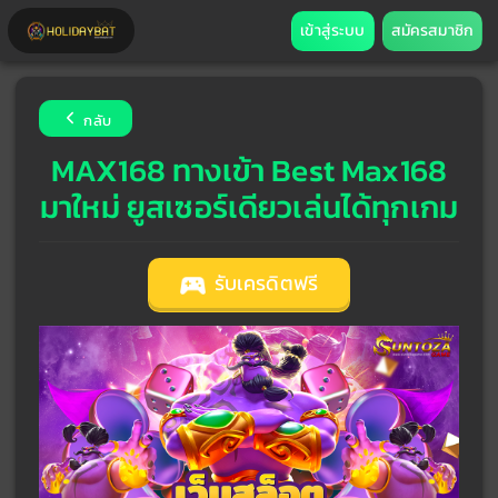
เข้าสู่ระบบ
สมัครสมาชิก
กลับ
MAX168 ทางเข้า Best Max168
มาใหม่ ยูสเซอร์เดียวเล่นได้ทุกเกม
รับเครดิตฟรี