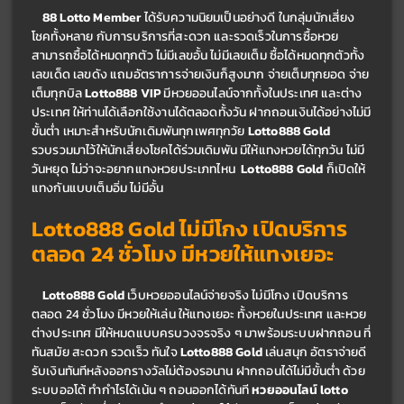
	88 Lotto Member 
ได้รับความนิยมเป็นอย่างดี ในกลุ่มนักเสี่ยง
โชคทั้งหลาย กับการบริการที่สะดวก และรวดเร็วในการซื้อหวย 
สามารถซื้อได้หมดทุกตัว ไม่มีเลขอั้น ไม่มีเลขเต็ม ซื้อได้หมดทุกตัวทั้ง
เลขเด็ด เลขดัง แถมอัตราการจ่ายเงินก็สูงมาก จ่ายเต็มทุกยอด จ่าย
เต็มทุกบิล 
Lotto888 VIP 
มีหวยออนไลน์จากทั้งในประเทศ และต่าง
ประเทศ ให้ท่านได้เลือกใช้งานได้ตลอดทั้งวัน ฝากถอนเงินได้อย่างไม่มี
ขั้นต่ำ เหมาะสำหรับนักเดิมพันทุกเพศทุกวัย 
Lotto888 Gold 
รวบรวมมาไว้ให้นักเสี่ยงโชคได้ร่วมเดิมพัน มีให้แทงหวยได้ทุกวัน ไม่มี
วันหยุด ไม่ว่าจะอยากแทงหวยประเภทไหน  
Lotto888 Gold 
ก็เปิดให้
แทงกันแบบเต็มอิ่ม ไม่มีอั้น
Lotto888 Gold 
ไม่มีโกง เปิดบริการ
ตลอด 24 ชั่วโมง มีหวยให้แทงเยอะ
Lotto888 Gold 
เว็บหวยออนไลน์จ่ายจริง ไม่มีโกง เปิดบริการ
ตลอด 24 ชั่วโมง มีหวยให้เล่น ให้แทงเยอะ ทั้งหวยในประเทศ และหวย
ต่างประเทศ มีให้หมดแบบครบวงจรจริง ๆ มาพร้อมระบบฝากถอน ที่
ทันสมัย สะดวก รวดเร็ว ทันใจ 
Lotto888 Gold 
เล่นสนุก อัตราจ่ายดี 
รับเงินทันทีหลังออกรางวัลไม่ต้องรอนาน ฝากถอนได้ไม่มีขั้นต่ำ ด้วย
ระบบออโต้ ทำกำไรได้เน้น ๆ ถอนออกได้ทันที 
หวยออนไลน์ lotto 