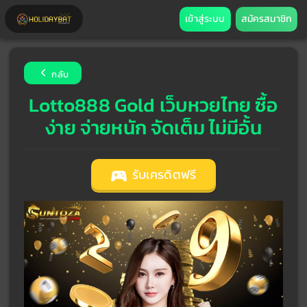
เข้าสู่ระบบ
สมัครสมาชิก
กลับ
Lotto888 Gold เว็บหวยไทย ซื้อ
ง่าย จ่ายหนัก จัดเต็ม ไม่มีอั้น
รับเครดิตฟรี