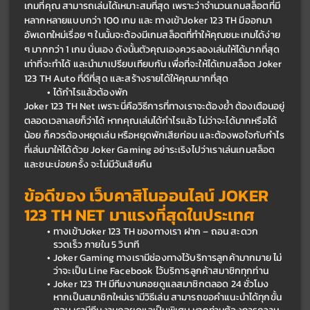
เกมที่คุณ สามารถเล่นได้เหมาะสมที่สุด เพราะว่าจำนวนเกมสล็อตที่มี
หลากหลายแบบกว่า 100 เกม และ ทางเข้าJoker 123 TH มีออกมา
อัพเดทใหม่เรื่อย ๆ ในนั้นจะต้องมีเกมสล็อตที่ทำให้คุณชนะเกมได้ง่าย 
ๆ มากกว่า 1 เกม นั่นเอง ดังนั้นตัวคุณเองควรลองเล่นให้ได้มากที่สุด
เท่าที่จะทำได้ และนำมาเปรียบเทียบกัน เพื่อที่จะให้ได้เกมสล็อต Joker 
123 TH Auto ที่ดีที่สุด และสร้างรายได้ให้คุณมากที่สุด
ได้กำไรแล้วต้องพัก
Joker 123 TH Net เพราะนี่คือวิธีการที่ทางเราจะต้องย้ำ ต้องเตือนอยู่
ตลอดเวลาเลยก็ว่าได้ หากคุณเล่นได้กำไรแล้ว ไม่ว่าจะได้มากหรือได้
น้อย ก็ควรต้องหยุดเล่น หรือหยุดพักเสียก่อน และต้องพอใจกับกำไร
ที่เล่นมาให้ได้ด้วย Joker Gaming อย่าระเริงไปว่าเราเล่นเกมสล็อต
และชนะบ่อยครั้ง จะไม่มีวันเสียคืน
ข้อดีของ เว็บคาสิโนออนไลน์ JOKER 
123 TH NET มาแรงที่สุดในประเทศ
ทางเข้าJoker 123 TH ของทางเรา ฝาก – ถอน สะดวก 
รวดเร็ว ภายใน 5 วินาที
Joker Gaming ทางเรามีช่องทางไว้บริการลูกค้ามากมาย ไม่
ว่าจะเป็น Line Facebook ไว้บริการลูกค้าสมาชิกทุกท่าน
Joker 123 TH มีทีมงานคอยดูแลสมาชิกตลอด 24 ชั่วโมง 
หากเป็นสมาชิกใหม่เรามีวิธีเล่น สามารถขอคำแนะนำได้ทุกขั้น