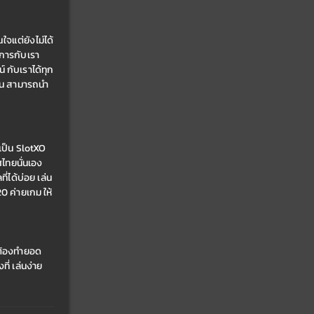
ิการกับเรา
์ กับเราได้ทุก
มพัน สามารถนำ
ไทยนั่นเอง 
่ได้บ่อย เล่น
20 ค่ายเกม ให้
่ต้องทำยอด
่ เล่นง่าย 