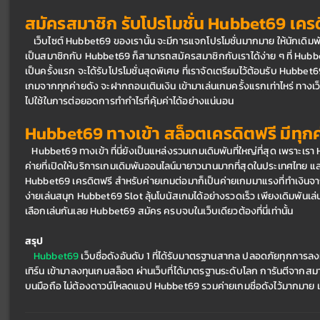
สมัครสมาชิก รับโปรโมชั่น Hubbet69 เครดิตฟ
	เว็บไซต์ Hubbet69 ของเรานั้น จะมีการแจกโปรโมชั่นมากมาย ให้นักเดิมพันทุกท่านที่สมัครสมาชิก เข้ามาเล่นเกมเดิมพันสล็อตออนไลน์กับเรา หากท่านใดที่สนใจแต่ยังไม่ได้
เป็นสมาชิกกับ Hubbet69 ก็สามารถสมัครสมาชิกกับเราได้ง่าย ๆ ที่ Hubbet
เป็นครั้งแรก จะได้รับโปรโมชั่นสุดพิเศษ ที่เราจัดเตรียมไว้ต้อนรับ Hubbet
เกมจากทุกค่ายดัง จะฝากถอนเติมเงิน เข้ามาเล่นเกมครั้งแรกเท่าไหร่ ทางเว็บ
ไปใช้ในการต่อยอดการทำกำไรที่คุ้มค่าได้อย่างแน่นอน
Hubbet69 ทางเข้า สล็อตเครดิตฟรี มีทุกค่า
   Hubbet69 ทางเข้า ที่นี่ยังเป็นแหล่งรวมเกมเดิมพันที่ใหญ่ที่สุด เพราะเรา Hubbet69 ได้รวมรวบค่ายเกมยักษ์ใหญ่ที่ทำเงินได้จริงเอาไว้เยอะที่สุดแล้ว ไม่ว่าจะเป็น SlotXO 
ค่ายที่เปิดให้บริการเกมเดิมพันออนไลน์มายาวนานมากที่สุดในประเทศไทย และย
Hubbet69 เครดิตฟรี สำหรับค่ายเกมต่อมาก็เป็นค่ายเกมมาแรงที่ทำเงินจากการเ
ง่ายเล่นสนุก Hubbet69 Slot ลุ้นโบนัสเกมได้อย่างรวดเร็ว เพียงเดิมพันเล่นไ
เลือกเล่นกันเลย Hubbet69 สมัคร ครบจบในเว็บเดียวต้องที่นี่เท่านั้น
สรุป
Hubbet69 
เว็บชื่อดังอันดับ 1 ที่ได้รับมาตรฐานสากล ปลอดภัยทุกการ
เทิร์น เข้ามาลงทุนเกมสล็อต ผ่านเว็บที่ได้มาตรฐานระดับโลก การันตีจากสม
บนมือถือ ไม่ต้องดาวน์โหลดแอป Hubbet69 รวมค่ายเกมชื่อดังไว้มากมาย เ