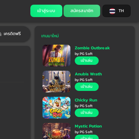
เข้าสู่ระบบ
สมัครสมาชิก
TH
เครดิตฟรี
เกมมาใหม่
Zombie Outbreak
by PG Soft
เข้าเล่น
Anubis Wrath
by PG Soft
เข้าเล่น
Chicky Run
by PG Soft
เข้าเล่น
Mystic Potion
by PG Soft
เข้าเล่น