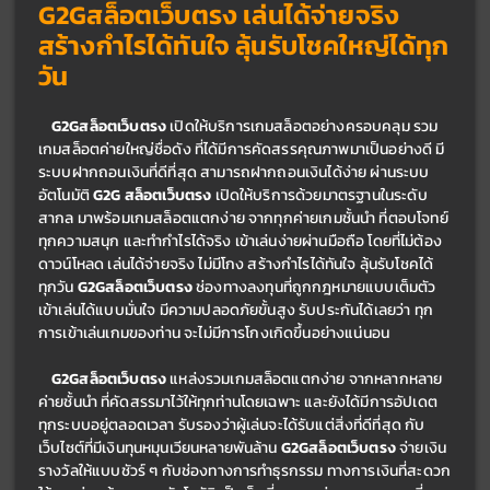
G2Gสล็อตเว็บตรง 
เล่นได้จ่ายจริง 
สร้างกำไรได้ทันใจ 
ลุ้นรับโชคใหญ่ได้ทุก
วัน
G2Gสล็อตเว็บตรง 
เปิดให้บริการเกมสล็อตอย่างครอบคลุม รวม
เกมสล็อตค่ายใหญ่ชื่อดัง ที่ได้มีการคัดสรรคุณภาพมาเป็นอย่างดี มี
ระบบฝากถอนเงินที่ดีที่สุด สามารถฝากถอนเงินได้ง่าย ผ่านระบบ
อัตโนมัติ 
G2G สล็อตเว็บตรง 
เปิดให้บริการด้วยมาตรฐานในระดับ
สากล มาพร้อมเกมสล็อตแตกง่าย จากทุกค่ายเกมชั้นนำ ที่ตอบโจทย์
ทุกความสนุก และทำกำไรได้จริง เข้าเล่นง่ายผ่านมือถือ โดยที่ไม่ต้อง
ดาวน์โหลด
เล่นได้จ่ายจริง ไม่มีโกง สร้างกำไรได้ทันใจ 
ลุ้นรับโชคได้
ทุกวัน 
G2Gสล็อตเว็บตรง 
ช่องทางลงทุนที่ถูกกฎหมายแบบเต็มตัว 
เข้าเล่นได้แบบมั่นใจ มีความปลอดภัยขั้นสูง รับประกันได้เลยว่า ทุก
การเข้าเล่นเกมของท่าน จะไม่มีการโกงเกิดขึ้นอย่างแน่นอน
G2Gสล็อตเว็บตรง 
แหล่งรวมเกมสล็อตแตกง่าย จากหลากหลาย
ค่ายชั้นนำ ที่คัดสรรมาไว้ให้ทุกท่านโดยเฉพาะ และยังได้มีการอัปเดต
ทุกระบบอยู่ตลอดเวลา รับรองว่าผู้เล่นจะได้รับแต่สิ่งที่ดีที่สุด กับ
เว็บไซต์ที่มีเงินทุนหมุนเวียนหลายพันล้าน 
G2Gสล็อตเว็บตรง 
จ่ายเงิน
รางวัลให้แบบชัวร์ ๆ กับช่องทางการทำธุรกรรม ทางการเงินที่สะดวก 