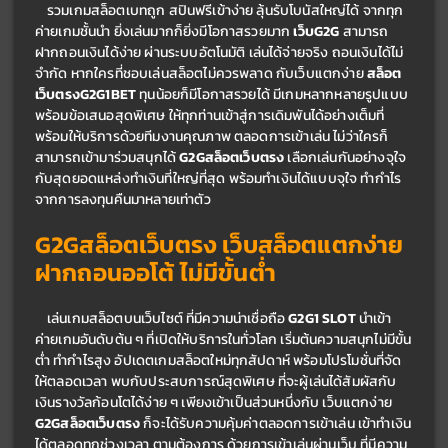
รวมเกมสล็อตเบทถูก สปินฟรีเข้าง่าย ลุ้นรับโบนัสใหญ่ได้ จากทุก
ค่ายเกมชั้นนำ ยิ่งเล่นมากก็ยิ่งมีโอกาสรวยมาก 
เว็บG2G 
สามารถ
ฝากถอนเงินได้ง่าย ผ่านระบบอัตโนมัติ เล่นได้จ่ายจริง ถอนเงินได้ไม่
จำกัด หากใครที่ชอบเล่นสล็อตไม่ควรพลาด กับเว็บแตกง่าย 
สล็อต
เว็บตรงG2G1BET 
ทุนน้อยก็มีโอกาสรวยได้ 
มีเกมหลากหลายรูปแบบ 
พร้อมข้อเสนอสุดพิเศษ ให้ทุกท่านเข้าสู่การเดิมพันได้อย่างเต็มที่ 
พร้อมให้บริการด้วยทีมงานคุณภาพ ตลอดการเข้าเล่น ไม่ว่าใครก็
สามารถเข้ามาร่วมสนุกได้ 
G2Gสล็อตเว็บตรง 
เลือกเล่นกันอย่างจุใจ 
กับสุดยอดแหล่งทำเงินที่ใหญ่ที่สุด พร้อมทำเงินได้แบบจุใจ ทำกำไร
จากการลงทุนคืนมาหลายเท่าตัว
G2Gสล็อตเว็บตรง เว็บสล็อตแตกง่าย 
ฝากถอนออโต้ ไม่มีขั้นต่ำ
เล่นเกมสล็อตบนเว็บไซต์ ที่มีความน่าเชื่อถือ 
G2G1 SLOT 
นำเข้า
ค่ายเกมอันดับต้น ๆ ที่เปิดให้บริการในทั่วโลก เริ่มต้นความสนุกไม่มีขั้น
ต่ำ ทำกำไรสูง อัปเดตเกมสล็อตใหม่ทุกสัปดาห์ พร้อมโปรโมชั่นที่จัด
ให้ตลอดเวลา 
พบกับประสบการณ์สุดพิเศษ ที่จะผู้เล่นได้สัมผัสกับ
เงินรางวัลก้อนโตได้ง่าย ๆ เพียงเข้าเป็นส่วนหนึ่งกับ เว็บแตกง่าย 
G2Gสล็อตเว็บตรง 
ก็จะได้รับความคุ้มค่าตลอดการเข้าเล่น เข้าทำเงิน
ได้ตลอดทุกช่วงเวลา ตามต้องการ ด้วยการเข้าเล่นผ่านเว็บ ที่มีความ