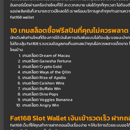
อินเทอร์เน็ตผ่านเครือข่ายไหนก็ได้ สะดวกสบาย เล่นได้ทุกที่ทุกเวลา ไม่ต้อง
แอปพลิเคชันก็สามารถดาวน์โหลดได้ เราพร้อมบริการลูกค้าทุกท่านตามคว
Fat168 wallet
10 เกมสล็อตซื้อฟรีสปินที่คุณไม่ควรพลาด ไ
นักเดิมพันท่านไหนที่ต้องการได้เงินในการเดิมพันแบบไม่ต้องลุ้น ขอแนะนำเก
ไม่ต้องลุ้น Fat168 รวบรวมข้อมูลเกมที่บอกเลยว่าคุณไม่ควรพลาดเด็ดขาด ได้
ไหนบ้าง
เกมสล็อต Dream of Macau
เกมสล็อต Ganesha Fortune
เกมสล็อต Crypto Gold
เกมสล็อต Ways of the Qilin
เกมสล็อต Rise of Apollo
เกมสล็อต Caishen Wins
เกมสล็อต 
Buffalo Win
เกมสล็อต 
Dino Pops
เกมสล็อต 
Veggies Bonanza
เกมสล็อต 
Angry Win
Fat168 Slot Wallet เงินเข้ารวดเร็ว ฝา
Fat168 เว็บที่ให้คุณทำการฝากถอนเป็นเรื่องง่าย ๆ ให้บริการด้วยระบบออโต