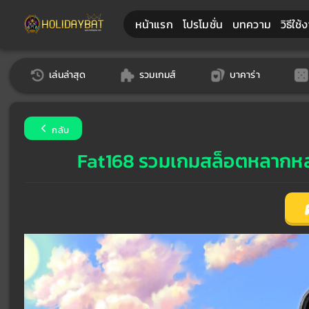
หน้าแรก
โปรโมชั่น
บทความ
วิธีใช้
เล่นล่าสุด
รวมเกมส์
บาคาร่า
กลับ
Fat168 รวมเกมสล็อตหลากหลาย