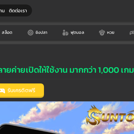
งาน
ติดต่อเรา
สล็อต
ยิงปลา
ฟุตบอล
หวย
ค่ายเปิดให้ใช้งาน มากกว่า 1,000 เกม
รับเครดิตฟรี