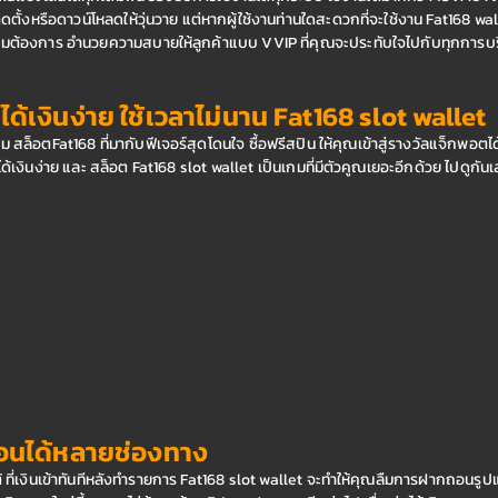
ติดตั้งหรือดาวน์โหลดให้วุ่นวาย แต่หากผู้ใช้งานท่านใดสะดวกที่จะใช้งาน Fat168 wal
ามต้องการ อำนวยความสบายให้ลูกค้าแบบ VVIP ที่คุณจะประทับใจไปกับทุกการบร
ด้เงินง่าย ใช้เวลาไม่นาน Fat168 slot wallet
ม สล็อตFat168 ที่มากับฟีเจอร์สุดโดนใจ ซื้อฟรีสปิน ให้คุณเข้าสู่รางวัลแจ็กพอตไ
เงินง่าย และ สล็อต Fat168 slot wallet เป็นเกมที่มีตัวคูณเยอะอีกด้วย ไปดูกันเ
กถอนได้หลายช่องทาง
้ ที่เงินเข้าทันทีหลังทำรายการ Fat168 slot wallet จะทำให้คุณลืมการฝากถอนรูปแ