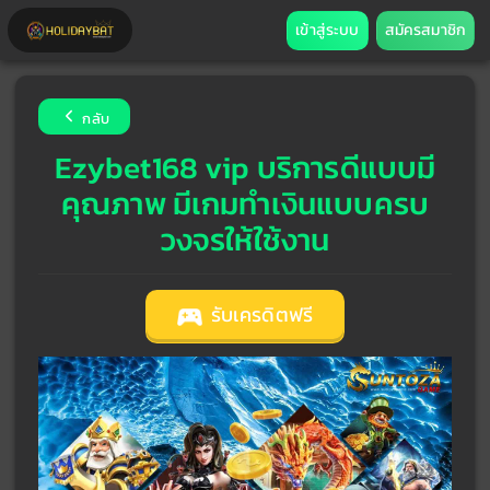
เข้าสู่ระบบ
สมัครสมาชิก
กลับ
Ezybet168 vip บริการดีแบบมี
คุณภาพ มีเกมทำเงินแบบครบ
วงจรให้ใช้งาน
รับเครดิตฟรี