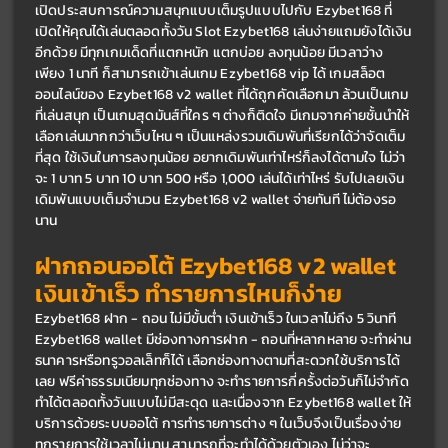
เปิดประสบการณ์ความสนุกแบบเต็มรูปแบบไปกับ Ezybet168 ที่
เปิดให้คุณได้เล่นตลอดทั้งวัน Slot Ezybet168 เล่นง่ายแถมยังได้เงิน
อีกด้วย มีทุกเกมเด็ดที่แตกหนัก แตกบ่อย ลงทุนน้อย มีเวลาว่าง
เพียง 1 นาที ก็สามารถเข้าเล่นเกม Ezybet168 vip ได้ เกมสล็อต
ออนไลน์ของ Ezybet168 v2 wallet ที่ได้ถูกคัดเลือกมา ล้วนเป็นเกม
ที่เล่นสนุก เป็นเกมสุดมันส์ที่ใคร ๆ ต่างก็ติดใจ มีเกมจากค่ายชั้นนำให้
เลือกเล่นมากกว่าเว็บไหน ๆ เป็นแหล่งรวมเดิมพันที่เรียกได้ว่าจัดเต็ม
ที่สุด ใช้เงินในการลงทุนน้อย อยากเดิมพันเท่าไหร่ก็ลงได้ตามใจ ไม่ว่า
จะ 1 บาท 5 บาท 10 บาท 500 หรือ 1,000 เล่นได้เท่าไหร่ รับไปเลยเงิน
เดิมพันแบบเต็มจำนวน Ezybet168 v2 wallet จ่ายทันที ไม่ต้องรอ
นาน
ฝากถอนออโต้ Ezybet168 v2 wallet 
เงินเข้าเร็ว ทำรายการไหนก็ง่าย
Ezybet168 ฝาก - ถอน ไม่มีขั้นต่ำ เงินเข้าเร็ว ในเวลาไม่ถึง 5 วินาที 
Ezybet168 wallet มีช่องทางการฝาก - ถอนที่หลากหลาย จะทำผ่าน
ธนาคารหรือทรูวอลเล็ทก็ได้ เลือกช่องทางตามที่สะดวกใช้บริการได้
เลย ฟรีค่าธรรมเนียมทุกช่องทาง จะทำรายการกี่ครั้งต่อวันก็ไม่จำกัด 
ทำได้ตลอดทั้งวันแบบไม่มีสะดุด และเนื่องจาก Ezybet168 wallet ให้
บริการด้วยระบบออโต้ การทำรายการต่าง ๆ ในเว็บจึงเป็นเรื่องง่าย 
ทุกรายการใช้เวลาไม่นาน สามารถที่จะทำได้ด้วยตัวเอง ไม่ว่าจะ