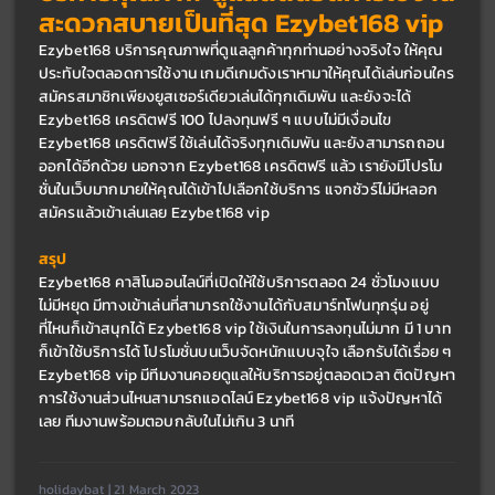
สะดวกสบายเป็นที่สุด Ezybet168 vip 
Ezybet168 บริการคุณภาพที่ดูแลลูกค้าทุกท่านอย่างจริงใจ ให้คุณ
ประทับใจตลอดการใช้งาน เกมดีเกมดังเราหามาให้คุณได้เล่นก่อนใคร 
สมัครสมาชิกเพียงยูสเซอร์เดียวเล่นได้ทุกเดิมพัน และยังจะได้ 
Ezybet168 เครดิตฟรี 100 ไปลงทุนฟรี ๆ แบบไม่มีเงื่อนไข 
Ezybet168 เครดิตฟรี ใช้เล่นได้จริงทุกเดิมพัน และยังสามารถถอน
ออกได้อีกด้วย นอกจาก Ezybet168 เครดิตฟรี แล้ว เรายังมีโปรโม
ชั่นในเว็บมากมายให้คุณได้เข้าไปเลือกใช้บริการ แจกชัวร์ไม่มีหลอก 
สมัครแล้วเข้าเล่นเลย Ezybet168 vip
สรุป
Ezybet168 คาสิโนออนไลน์ที่เปิดให้ใช้บริการตลอด 24 ชั่วโมงแบบ
ไม่มีหยุด มีทางเข้าเล่นที่สามารถใช้งานได้กับสมาร์ทโฟนทุกรุ่น อยู่
ที่ไหนก็เข้าสนุกได้ Ezybet168 vip ใช้เงินในการลงทุนไม่มาก มี 1 บาท 
ก็เข้าใช้บริการได้ โปรโมชั่นบนเว็บจัดหนักแบบจุใจ เลือกรับได้เรื่อย ๆ 
Ezybet168 vip มีทีมงานคอยดูแลให้บริการอยู่ตลอดเวลา ติดปัญหา
การใช้งานส่วนไหนสามารถแอดไลน์ Ezybet168 vip แจ้งปัญหาได้
เลย ทีมงานพร้อมตอบกลับในไม่เกิน 3 นาที
holidaybat | 21 March 2023