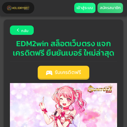
เข้าสู่ระบบ
สมัครสมาชิก
กลับ
EDM2win สล็อตเว็บตรง แจก
เครดิตฟรี ยืนยันเบอร์ ใหม่ล่าสุด
รับเครดิตฟรี