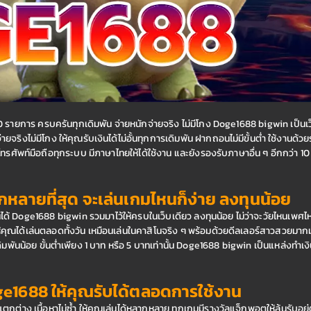
0 รายการ ครบครันทุกเดิมพัน จ่ายหนักจ่ายจริง ไม่มีโกง Doge1688 bigwin เป็นเว็
ริงไม่มีโกง ให้คุณรับเงินได้ไม่อั้นทุกการเดิมพัน ฝากถอนไม่มีขั้นต่ำ ใช้งานด้วย
รศัพท์มือถือทุกระบบ มีภาษาไทยให้ได้ใช้งาน และยังรองรับภาษาอื่น ๆ อีกกว่า 1
กหลายที่สุด จะเล่นเกมไหนก็ง่าย ลงทุนน้อย
ินได้ Doge1688 bigwin รวมมาไว้ให้ครบในเว็บเดียว ลงทุนน้อย ไม่ว่าจะวัยไหนเพศไห
คุณได้เล่นตลอดทั้งวัน เหมือนเล่นในคาสิโนจริง ๆ พร้อมด้วยดีลเลอร์สาวสวยมาก
พันน้อย ขั้นต่ำเพียง 1 บาท หรือ 5 บาทเท่านั้น Doge1688 bigwin เป็นแหล่งทำเงินท
ge1688 ให้คุณรับได้ตลอดการใช้งาน
่าง เนื้อหาไม่ซ้ำ ให้คุณเล่นได้หลากหลาย ทุกเกมมีรางวัลแจ็กพอตให้ลุ้นรับอยู