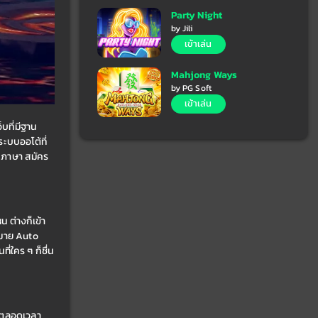
Party Night
by Jili
เข้าเล่น
Mahjong Ways
by PG Soft
เข้าเล่น
บที่มีฐาน
ระบบออโต้ที่
0 ภาษา สมัคร
น ต่างก็เข้า
มาย Auto 
ี่ใคร ๆ ก็ชื่น
่ตลอดเวลา 