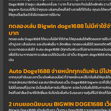
Doge1688 จ่ายสูง เล่นเพียงครั้งละ 1 บาท ก็สามารถทำเงินได้หลักพัน ราง
bigwin รับรองได้ไม่ว่าคุณจะเล่นเกมไหนก็สร้างรายได้ได้จริง คุณจะได
ให้คุณตื่นเต้นเร้าใจไปตลอดการใช้งาน
ทดลองเล่น Bigwin doge1688 ไม่มีค่าใช้จ่
บาท
ทดลองเล่น Doge1688 ได้แบบไม่มีค่าใช้จ่าย ให้คุณเล่นได้ฟรีตลอดการใช้งาน
เต้าปูปลา เสือมังกร และเดิมพันอื่น ๆ อีกเพียบ ทดลองเล่นได้ด้วยเครดิต
ระบบทดลองเล่นได้ Auto doge1688 มีทุกเดิมพัน แต่ไม่สามารถถอนเงินออกจ
เพื่อใช้งาน หากอยากจะเล่นแบบได้เงินจริง เข้าเว็บ Bigwin doge1688 ผ่า
เงิน
Auto Doge1688 จ่ายหนักทุกเดิมพัน มีโปรโ
หากคุณกำลังมองหาเว็บเดิมพันออนไลน์ ที่จ่ายหนักและมีโปรโมชั่นให้คุณได้เล
การสมัครสมาชิกใหม่ และสมาชิกเดิมของเว็บ Doge1688 bigwin เราก็มีโปรโมช
ไม่มีขั้นตอนที่วุ่นวาย มีเงื่อนไขในการรับที่ไม่มาก แต่ละโปรโมชั่นได้รับก
ใหม่ก็อย่าลืมเข้ามาใช้สิทธิ์และรับโปรโมชั่นกัน รับรองความคุ้มที่ไม่ว่าใครก็ไม
2 เกมยอดนิยมบน BIGWIN DOGE1688 เว็
Bigwin Doge1688 เข้าเล่นกับเรา เว็บตรง Doge1688 รวมเกมยอดนิยม สล็อตแ