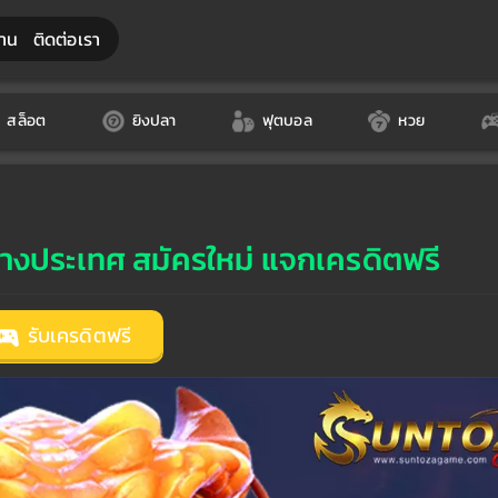
งาน
ติดต่อเรา
สล็อต
ยิงปลา
ฟุตบอล
หวย
างประเทศ สมัครใหม่ แจกเครดิตฟรี
รับเครดิตฟรี