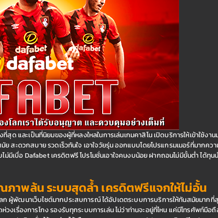
สูงที่สุด และเป็นที่นิยมของผู้ที่หลงใหลในการเล่นเกมคาสิโน เปิดบริการให้เข้าใช้งา
มัย สะดวกสบาย รวดเร็วทันใจ เอาใจวัยรุ่น ออกแบบโดยโปรแกรมเมอร์ที่มากควา
บบไม่มีเบื่อ Dafabet เครดิตฟรี โปรโมชั่นเอาใจคนงบน้อย ฝากถอนไม่มีขั้นต่ำ ได้ทุน
ณภาพล้น ระบบสุดล้ำ เครดิตฟรีแจกให้ไม่อั้น
บโลก ผู้พัฒนาเว็บไซต์มากประสบการณ์ ได้อัปเดตระบบการบริการให้ทันสมัยมากที่ส
ื่องการโกง รองรับทุกระบบการเล่น ไม่ว่าท่านจะอยู่ที่ไหน แค่มีโทรศัพท์มือถือ