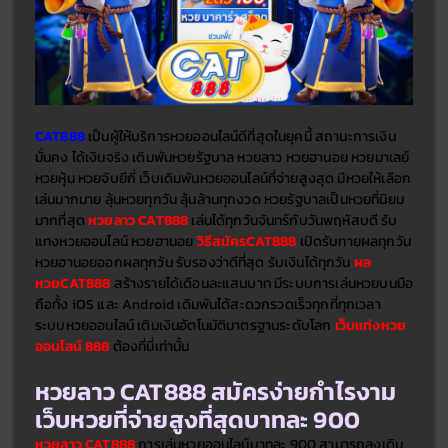
CAT888
 เป็นผู้ให้บริการหวยออนไลน์ดีที่สุดในยุคนี้ สถานะการเงิน
มั่นคง ได้เงินจริง เดิมพันหวยรัฐบาล หวยลาว หวยฮานอย หวยมาเลย์ 
หวยหุ้น หวยจับยีกี่ เว็บเดิมพันหวยออนไลน์ที่จ่ายสูงสุด มีหวยให้เลือก
เล่นมากมาย ลุ้นหวยทุกวัน ลุ้นล้านทุกงวด หวยรัฐบาลเป็นหวยที่นิยม
มากที่สุด 
หวยลาว CAT888
เล่นได้ทุกวันจันทร์กับวันพฤหัสบดี รับ
แทงหวยออนไลน์ หวยฮานอย 
วิธีสมัครCAT888
เปิดรับทายผลทุกวัน 
หวยฮานอยออกผลทุกวัน รับรองว่าดีที่สุด รับเงินได้ทุกวัน 
ผล
หวยCAT888 
สร้างรายได้เดือนละแสนบาท มีระบบการเล่นหวยบนมือ
ถือทั้ง iOS และ Android เดิมพันได้สะดวกรวดเร็วทุกที่ทุกเวลา 
ระบบหวยออนไลน์ เติมเงินอัตโนมัติมาตรฐานระดับโลก 
เว็บแท่งหวย
ออนไลน์ 888
 ต้องที่นี่เท่านั้น
หวยลาว CAT888 สมัครง่ายกำไรงาม 
เว็บหวยที่จ่ายสูงที่สุดบาทละ 900
หวยลาว CAT888 
การเล่นหวยออนไลน์บาทละ 900 สามารถลงเดิม