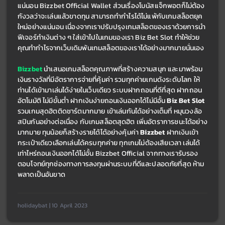
แน่นอน Bizzbet Official Wallet ส่วนเรื่องโบนัสแจ็กพอตก็ไม่ต้อง
กังวลว่าจะเล่นแล้วขาดทุน สามารถทำกำไรได้ไม่แพ้กับเกมสล็อตยุค
ใหม่อย่างแน่นอน เนื่องจากเราปรับปรุงเกมสล็อตของเราด้วยการนำ
ฟีเจอร์ทำเงินต่าง ๆ ใส่เข้าไปในเกมของเรา Biz Bet Slot ทำให้ช่วย
คุณทำกำไรจากเว็บเดิมพันเกมสล็อตของเราได้อย่างมากมายนั่นเอง
Bizzbet
นำเสนอเกมสล็อตคุณภาพที่สร้างความสนุก และมาพร้อม
เงินรางวัลที่มีอัตราการจ่ายที่คุ้มค่า รวมทุกค่ายเกมดังระดับโลก ให้
ท่านได้เข้ามาเล่นได้ง่ายในเว็บเดียว ระบบฝากถอนที่ดีที่สุด ฝากถอน 
อัตโนมัติ ไม่มีขั้นต่ำ ฝากเงินง่ายถอนเงินออกได้ไม่มีอั้น 
Biz Bet Slot 
รวมเกมสุดฮิตติดชาร์ตมากมาย เข้าเล่นกันได้อย่างเต็มที่ หมุนวงล้อ
สปินกันอย่างต่อเนื่อง กับเกมสล็อตสุดฮิต เพิ่มอัตราการชนะได้อย่าง
มากมาย ทุนน้อยก็สร้างรายได้ได้อย่างคุ้มค่า 
Bizzbet 
ฝากเงินเข้า
กระเป๋าเดียวเลือกเล่นได้ครบทุกค่าย ทุกเกมไม่ต้องเสียเวลา เล่นได้
เท่าไหร่ถอนเงินออกได้ไม่อั้น Bizzbet Official จากทางเรารับรอง
ตอบโจทย์ทุกช่องทางการลงทุนผ่านระบบที่ดีและปลอดภัยที่สุด ห้าม
พลาดเป็นอันขาด
holidaybat | 10 April 2023