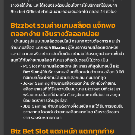
รางวัลได้ง่าย และได้เงินจริงด้วยเงื่อนไขการให้บริการที่ไม่ยุ่งยาก 
Bizzbet Official ฝากเงินง่าย ถอนเงินออกได้ ตลอด 24 ชั่วโมง
Bizzbet รวมค่ายเกมสล็อต แจ็กพอ
ตออกง่าย เงินรางวัลออกบ่อย
นำเสนอรูปแบบเกมสล็อตออนไลน์ ครบทุกความต้องการ แนะนำ
ค่ายเกมสล็อต แตกหนัก 
Bizzbet 
ผู้ให้บริการเกมสล็อตแตกหนัก 
แจกจ่าย แจกจริง เข้ามาเล่นเว็บเดียวเข้าเล่นได้ครบทุกค่ายเกมชั้นนำ 
สนุกได้กับค่ายเกมสล็อต ที่มาแรงที่สุดในตอนนี้ ไม่ว่าจะเป็น
PG Slot ค่ายเกมสล็อตแตกหนัก มาแรงที่สุดในตอนนี้ 
Biz 
Bet Slot 
ผู้ให้บริการเกมสล็อตที่โดดเด่นด้วยเกมสล็อต 3 มิติ 
ที่มีเกมสล็อตให้ท่านได้เข้ามาเลือกเล่นเกมมากที่สุด
Joker Gaming ค่ายเกมสล็อตแตกง่าย อีกหนึ่งค่ายเกม
สล็อตมาแรงที่ได้รับความนิยมมานาน Bizzbet Official มา
พร้อมเกมสล็อตที่น่าสนใจ ด้วยรูปแบบเกมที่เล่นง่าย ลงทุน
น้อย อัตราการจ่ายสูงที่สุด
JDB Gaming ค่ายเกมดังทางฝั่งเอเชีย และได้รับการยอมรับ
จากสากล โดดเด่นด้วยเกมสล็อตแตกโหด เงินรางวัลออก
ง่าย รองรับหลายภาษา
Biz Bet Slot
แตกหนัก แตกทุกค่าย 