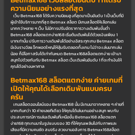
ความนิยมอย่างแรงที่สุด
   เว็บ Betmax168 ได้รับความนิยมสูงที่สุดมาเป็นอันดับ 1 เป็นเว็บที่มี
ผู้เข้าใช้บริการมากที่สุด Betmax สล็อต มีเกมสล็อตให้เลือกเล่น
มากกว่าหลาย ๆ เว็บ ไม่มีการปรับอัตราการวางเดิมพันขั้นต่ำ 
Betmax168 สล็อตแตกง่าย168 เริ่มต้นเดิมพันได้ด้วยเงินเพียง 1 
บาทเท่านั้น ปรับการวางเดิมพันได้อย่างอิสระทุกเกม Betmax สล็อต 
มีเงินรางวัลแจ็กพอตใหญ่ให้ลุ้นรับตลอดทั้งเกม ไม่ว่าจะเล่นมากเล่น
น้อย ก็มีโอกาสรับได้เท่ากันหมด Betmax168สล็อตแตกง่าย เข้ามา
สนุกไปด้วยกันกับ Betmax สล็อต เว็บเดิมพันอันดับ 1 ที่จะทำเงินให้
คุณได้อย่างมหาศาล
Betmax168 สล็อตแตกง่าย ค่ายเกมที่
เปิดให้คุณได้เลือกเดิมพันแบบครบ
ครัน
   เกมสล็อตออนไลน์ของ Betmax168 นั้น มีเกมมาจากหลาย ๆ ค่ายที่
มากเกินกว่า 10 ค่ายเลยทีเดียว ให้คุณได้เล่นเกมอย่างสนุก พบกับ
ประสบการณ์การเล่นเดิมพันที่เหนือขั้น Betmax168 สล็อตแตก
ง่าย168 ทุกเกมมาในรูปแบบของ 3D ที่ให้คุณเพลินไปกับภาพและ
เสียงที่มีความคมชัด สมจริง สวยงามอลังการ Betmax168สล็อต