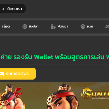
งาน
ติดต่อเรา
สล็อต
ยิงปลา
ฟุตบอล
หวย
าย รองรับ Wallet พร้อมสูตรการเล่น ฟ
รับเครดิตฟรี