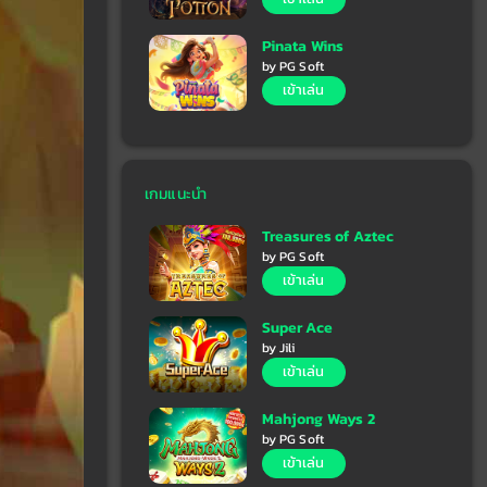
Pinata Wins
by PG Soft
เข้าเล่น
เกมแนะนำ
Treasures of Aztec
by PG Soft
เข้าเล่น
Super Ace
by Jili
เข้าเล่น
Mahjong Ways 2
by PG Soft
เข้าเล่น