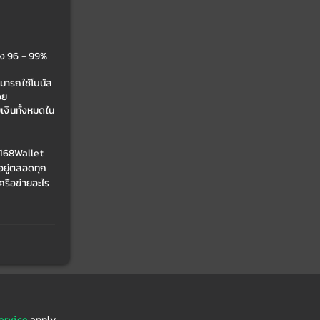
วง 96 - 99% 
ามารถใช้โบนัส
วย
งินทั้งหมดใน
K168Wallet 
อยู่ตลอดทุก
ครือข่ายอะไร 
ervice
apply.