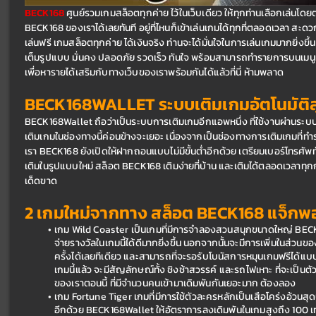
BECK168 
ศูนย์รวมเกมสล็อตทุกค่าย ไว้ในเว็บเดียว ให้ทุกท่านเลือกเล่นโด
BECK168 ของเราได้เลยทันที อยู่ที่ไหนก็เข้าเล่นเกมได้ทุกที่ตลอดเวลา 
เล่นฟรี เกมสล็อตทุกค่าย ได้เงินจริง ท่านจะได้มั่นใจในการเล่นเกมมากยิ
เต็มรูปแบบ มั่นคง ปลอดภัย รวดเร็ว ทันใจ พร้อมสามารถทำรายการบนเมนูหน้า
เพื่อหารายได้เสริมกับทางเว็บของเราพร้อมกันได้แล้วที่นี่ ห้ามพลาด
BECK168WALLET ระบบเติมเกมอัตโนมัติสุดท
BECK168Wallet ถือว่าเป็นระบบการเติมเกมอีกแอพหนึ่ง ที่ใช้งานผ่านระบบอ
เติมเกมในช่องทางนี้ค่อนข้างจะเยอะ เนื่องจากเป็นช่องทางการเติมเกมที่ทำราย
เรา BECK168 ยังเปิดให้ฝากถอนแบบไม่มีขั้นต่ำอีกด้วย เตรียมเบอร์โทรศัพ
เติมในรูปแบบใหม่ สล็อต BECK168 เติมง่ายที่บ้าน และเติมได้ตลอดเวลาท
เด็ดขาด
2 เกมใหม่จากทาง สล็อต BECK168 แจ็กพอ
เกม Wild Coaster เป็นเกมที่มีการจำลองสวนสนุกขนาดใหญ่ BECK16
จ่ายรางวัลในเกมนี้ได้ดีมากยิ่งขึ้น นอกจากนั้นจะมีการเพิ่มในส่วนข
ครั้งได้เลยทีเดียว และสามารถที่จะรอรับโบนัสการหมุนเกมฟรีได้แบ
เกมนี้แล้ว จะมีสัญลักษณ์ทั้ง ชิงช้าสวรรค์ และรถไฟเหาะ ที่จะเป็นต
ของเราตอนนี้ ที่มีจำนวนคนเข้ามาเดิมพันกันเยอะมาก ต้องลอง
เกม Fortune Tiger เกมที่มีการใช้ตัวละครหลักเป็นเสือโคร่งอ้วนสุด
อีกด้วย BECK168Wallet ให้อัตราการลงเดิมพันในเกมสูงถึง 100 เท่า