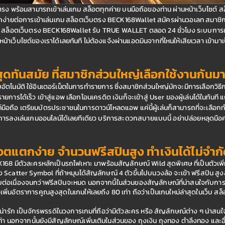
ยตรง พร้อมสามารถเข้าเล่นเกม สล็อตทุกค่าย บนมือถือของท่าน ผ่านหน้าเว็บไซต์ สล
สะดวกง่ายต่อการเข้าเล่นเกม สล็อตเว็บตรง BECK168Wallet สมัครผ่านวอเลท สมาช
่งขึ้น สล็อตเว็บตรง BECK168Wallet รับ TRUE WALLET ตลอด 24 ชั่วโมง ระบบการเง
เว็บไซต์ของเราได้เลยทันที ไม่ต้องแจ้งผ่านแอดมินจากที่ไหนให้เสียเวลา เข้ามาเป
ันสมัย ที่สมาชิกส่วนใหญ่เลือกใช้งานกันมาก
ัตโนมัติ ใช้อินเตอร์เน็ตในการทำรายการ ซึ่งสมาชิกส่วนใหญ่มักจะมีการเลือกวิ
การได้เร็ว เข้าสู่แอพ เลือกโอนเครดิต เงินก็จะเข้าสู่ User ของผู้เล่นได้ในทันที
ท์มือถือ เตรียมบัตรประชาชนในการดาวน์โหลดแอพ แค่นี้ผู้เล่นก็สามารถที่จะเลือ
ุกการลงเล่นเกมออนไลน์ได้เลยทีเดียว บริการสะดวกสบายแบบนี้ อย่าปล่อยหลุดมือ
ตแตกง่าย จำนวนฟรีสปินสูง ทำเงินได้ไม่จำก
8 มีตัวละครหลักเป็นรถไฟเหาะ มาพร้อมสัญลักษณ์ Wild สุดพิเศษ ที่เป็นตัวเพิ
อง Scatter Symbol ที่ถ้าหมุนได้สัญลักษณ์ 4 ตัวขึ้นไปบนวงล้อ จะเข้า ฟรีสปิน สูงส
บต่อเนื่องจนกว่าฟรีสปินจะหมด นอกจากนี้ในส่วนของสัญลักษณ์ที่น่าสนใจกับการเล
ัวเพิ่มอัตราการคูณสูงสุดในเกมให้เลยถึง 80 เท่า ถือว่าเป็นเกมใหม่ล่าสุดในเว็บ ส
น่ารัก เป็นจักรพรรดิในวงการเกมที่ถือว่ามีตัวละคร หรือ สัญลักษณ์ต่าง ๆ น่าสนใ
 นอกจากนั้นยังมีสัญลักษณ์เพิ่มเติมในส่วนของ ถุงเงิน ถุงทอง ตำลึงทอง และอื่น 