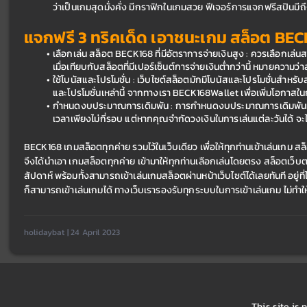
ว่าเป็นเกมสุดมั่งคั่ง มีกราฟิกในเกมสวย ฟีเจอร์การแจกฟรีสปินมีถึง
แจกฟรี 3 ทริคเด็ด เอาชนะเกม สล็อต BE
เลือกเล่น สล็อต BECK168 ที่มีอัตราการจ่ายเงินสูง : ควรเลือกเล่นส
เมื่อเทียบกับสล็อตที่มีเปอร์เซ็นต์การจ่ายเงินต่ำกว่านี้ หมายความ
ใช้โบนัสและโปรโมชั่น : เว็บไซต์สล็อตมักมีโบนัสและโปรโมชั่นสำหรับ
และโปรโมชั่นเหล่านี้ จากทางเรา BECK168Wallet เพื่อเพิ่มโอกาสใน
กำหนดงบประมาณการเดิมพัน : การกำหนดงบประมาณการเดิมพันที่เห
เวลาเพียงไม่กี่รอบ แต่หากคุณจำกัดวงเงินในการเล่นแต่ละวันได้ จะ
BECK168 เกมสล็อตทุกค่าย รวมไว้ในเว็บเดียว เพื่อให้ทุกท่านเข้าเล่นเกม
จึงได้นำเอา เกมสล็อตทุกค่าย เข้ามาให้ทุกท่านเลือกเล่นโดยตรง สล็อตเว
สัปดาห์ พร้อมทั้งสามารถเข้าเล่นเกมสล็อตผ่านหน้าเว็บไซต์ได้เลยทันที อยู่ท
ก็สามารถเข้าเล่นเกมได้ ทางเว็บเรารองรับทุกระบบในการเข้าเล่นเกม ไม่ทำ
holidaybat | 24 April 2023
This site is