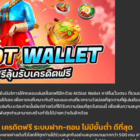
ี้ แถมยังมีบริการให้ทดลองเล่นสล็อตฟรีอีกด้วย AllSlot Wallet คาสิโนเว็บตรง ที่ร
ได้เลย เพื่อหาเกมที่เหมาะกับตัวเองและเกมที่แจกรางวัลบ่อยที่สุดตามที่ผู้เล่นต้องก
่นกัน แต่ละค่ายนั้นมีแต่ค่ายดังที่ได้รับความนิยมที่สุดในตอนนี้ เพื่อเพิ่มความสนุ
ิมพันทุกท่านสามารถสร้างกำไรได้ง่ายกว่าเดิมอีกด้วย
ครดิตฟรี ระบบฝาก-ถอน ไม่มีขั้นต่ำ ดีที่สุด
กหลายค่ายดังทั่วโลกให้ทุกท่านได้ร่วมสนุกกันอย่างสนุกสนานมากกว่า 500 เกม ส