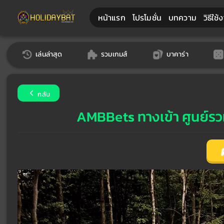
หน้าแรก
โปรโมชั่น
บทความ
วิธีใช้
เล่นล่าสุด
รวมเกมส์
บาคาร่า
กลับ
AMBBets ทางเข้า ศูนย์รว