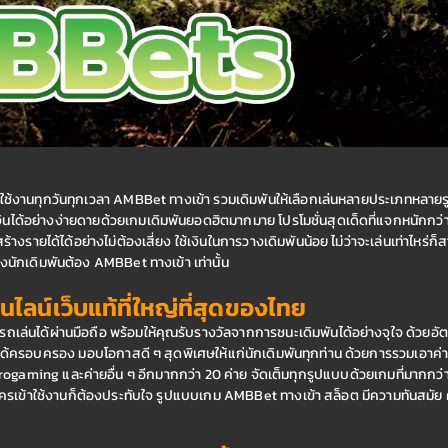
ข้าใช้งานทุกวันทุกเวลา AMBBet ทางเข้า รวมเดิมพันให้เลือกเล่นหลายประเภทหลาย
นได้อย่างง่ายดายด้วยเกมเดิมพันยอดฮิตมากมาย โปรโมชั่นสุดเด็ดที่แจกหนักกว่าท
รายได้ได้อย่างไม่ต้องเสี่ยง ใช้เงินในการวางเดิมพันน้อย ไม่ว่าจะเล่นเท่าไหร่ก็ส
ักเดิมพันต้อง AMBBet ทางเข้า เท่านั้น 
น์เว็บแท้ที่ใหญ่ที่สุดของไทย
เล่นได้ผ่านมือถือ พร้อมให้คุณรับรางวัลจากการชนะเดิมพันได้อย่างจุใจ ด้วยอั
ณได้ครอบครอง มอบโอกาสดี ๆ สุดพิเศษให้แก่นักเดิมพันทุกท่าน ด้วยการรวมเอาค
crogaming และค่ายอื่น ๆ อีกมากกว่า 20 ค่าย จัดเต็มทุกรูปแบบด้วยเกมที่มากกว่า
่ใครเข้าใช้งานก็ต้องประทับใจ รูปแบบเกม AMBBet ทางเข้า สล็อต มีความทันสมัย 