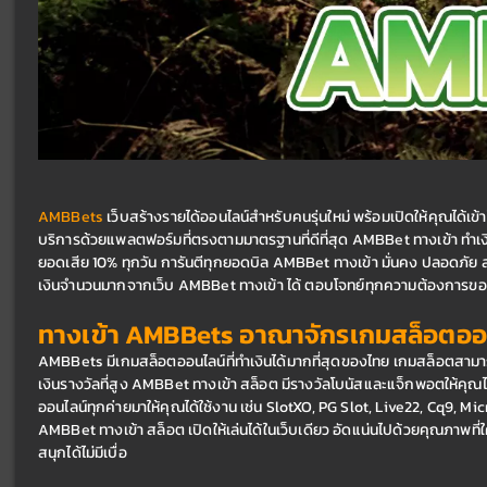
AMBBets
เว็บสร้างรายได้ออนไลน์สำหรับคนรุ่นใหม่ พร้อมเปิดให้คุณได้เ
บริการด้วยแพลตฟอร์มที่ตรงตามมาตรฐานที่ดีที่สุด AMBBet ทางเข้า ทำเงิ
ยอดเสีย 10% ทุกวัน การันตีทุกยอดบิล AMBBet ทางเข้า มั่นคง ปลอดภัย สร้าง
เงินจำนวนมากจากเว็บ AMBBet ทางเข้า ได้ ตอบโจทย์ทุกความต้องการของน
ทางเข้า AMBBets อาณาจักรเกมสล็อตออนไล
AMBBets มีเกมสล็อตออนไลน์ที่ทำเงินได้มากที่สุดของไทย เกมสล็อตสามารถ
เงินรางวัลที่สูง AMBBet ทางเข้า สล็อต มีรางวัลโบนัสและแจ็กพอตให้คุ
ออนไลน์ทุกค่ายมาให้คุณได้ใช้งาน เช่น SlotXO, PG Slot, Live22, Cq9, Mi
AMBBet ทางเข้า สล็อต เปิดให้เล่นได้ในเว็บเดียว อัดแน่นไปด้วยคุณภาพที
สนุกได้ไม่มีเบื่อ