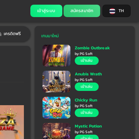
เข้าสู่ระบบ
สมัครสมาชิก
TH
เครดิตฟรี
เกมมาใหม่
Zombie Outbreak
by PG Soft
เข้าเล่น
Anubis Wrath
by PG Soft
เข้าเล่น
Chicky Run
by PG Soft
เข้าเล่น
Mystic Potion
by PG Soft
เข้าเล่น