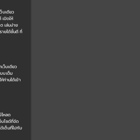
็บเดียว 
 เปิดให้
 เล่นง่าย 
ได้ชั้นดี ที่
าเว็บเดียว
้แบบเต็ม
้ท่านได้เข้า
วน์โหลด
ไซต์ที่จัด
ด้เต็มที่ไปกับ