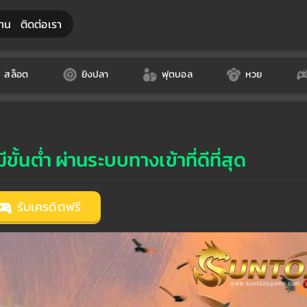
งาน
ติดต่อเรา
สล็อต
ยิงปลา
ฟุตบอล
หวย
ั้นต่ำ ผ่านระบบทางเข้าที่ดีที่สุด
รับเครดิตฟรี