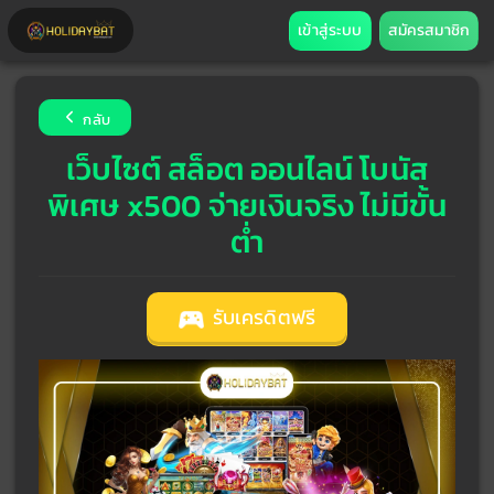
เข้าสู่ระบบ
สมัครสมาชิก
กลับ
เว็บไซต์ สล็อต ออนไลน์ โบนัส
พิเศษ x500 จ่ายเงินจริง ไม่มีขั้น
ต่ำ
รับเครดิตฟรี