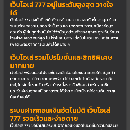
เว็บโอเล่ 777 อยู่ในระดับสูงสุด วางใจ
ได้
เว็บโอเล่ 777 มุ่งมั่นที่จะให้บริการด้วยความปลอดภัยขั้นสูงสุด ด้วย
ระบบรักษาความปลอดภัยขั้นสูง และมาตรฐานการปกป้องข้อมูล
ส่วนตัว ผู้เล่นทุกท่านมั่นใจได้ว่าข้อมูลส่วนตัวของคุณจะถูกเก็บรักษา
ไว้อย่างปลอดภัยที่สุด ไม่มีรั่วไหล 100% เชื่อมั่นในเว็บเรา และรับความ
เพลิดเพลินจากการเดิมพันได้สบาย ๆ
เว็บโอเล่ รวมโปรโมชั่นและสิทธิพิเศษ
มากมาย
เว็บโอเล่ พร้อมมอบโปรโมชั่นและสิทธิประโยชน์มากมายให้แก่ลูกค้า
ทุกท่านอย่างไม่มีขาดตกบกพร่อง ไม่ว่าจะเป็น โบนัสสมัครสมาชิก
ใหม่, โปรโมชั่นรายวัน หรือแม้กระทั่งรางวัลพิเศษสำหรับสมาชิก
ประจำ ผู้เล่นทุกคนมีโอกาสรวยได้ง่าย ๆ เมื่อเข้ามาใช้งานเว็บเรา ทุน
น้อยก็เล่นได้ 
ระบบฝากถอนเงินอัตโนมัติ เว็บโอเล่ 
777
รวดเร็วและง่ายดาย
เว็บโอเล่ 777 ขอนำเสนอระบบฝากถอนเงินอัตโนมัติที่มีความทันสมัย