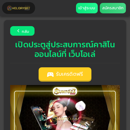
เข้าสู่ระบบ
สมัครสมาชิก
กลับ
เปิดประตูสู่ประสบการณ์คาสิโน
ออนไลน์ที่ เว็บโอเล่
รับเครดิตฟรี