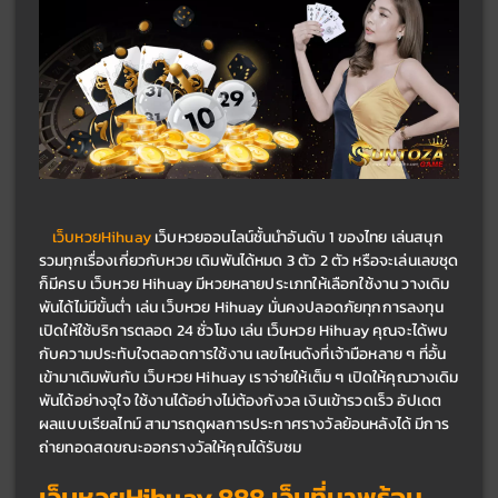
เว็บหวยHihuay
 เว็บหวยออนไลน์ชั้นนำอันดับ 1 ของไทย เล่นสนุก 
รวมทุกเรื่องเกี่ยวกับหวย เดิมพันได้หมด 3 ตัว 2 ตัว หรือจะเล่นเลขชุด
ก็มีครบ เว็บหวย Hihuay มีหวยหลายประเภทให้เลือกใช้งาน วางเดิม
พันได้ไม่มีขั้นต่ำ เล่น เว็บหวย Hihuay มั่นคงปลอดภัยทุกการลงทุน 
เปิดให้ใช้บริการตลอด 24 ชั่วโมง เล่น เว็บหวย Hihuay คุณจะได้พบ
กับความประทับใจตลอดการใช้งาน เลขไหนดังที่เจ้ามือหลาย ๆ ที่อั้น 
เข้ามาเดิมพันกับ เว็บหวย Hihuay เราจ่ายให้เต็ม ๆ เปิดให้คุณวางเดิม
พันได้อย่างจุใจ ใช้งานได้อย่างไม่ต้องกังวล เงินเข้ารวดเร็ว อัปเดต
ผลแบบเรียลไทม์ สามารถดูผลการประกาศรางวัลย้อนหลังได้ มีการ
ถ่ายทอดสดขณะออกรางวัลให้คุณได้รับชม 
เว็บหวยHihuay 888 เว็บที่มาพร้อม