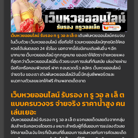
เว็บหวยออนไลน์ รับรอง ท รู วอ ล เล็ ต
เดิมพันหวยออนไลน์ครบจบ
ในเว็บด้วย เว็บหวยออนไลน์ เชื่อถือได้ รวมหวยออนไลน์ทุกชนิดให้คอ
หวยได้เล่นตลอด 24 ชั่วโมง นอกจากนี้ยังมีเกมเดิมพันอื่น ๆ อีก
มากมาย เว็บหวยออนไลน์ ถูกกฎหมาย ของเราให้อัตราจ่ายหวยแพง
ที่สุดกว่าเว็บหวยออนไลน์อื่น ด้วยระบบการเล่นที่ทันสมัย เล่นง่ายผ่าน
มือถือหรือคอมพิวเตอร์ ฝาก ถอนรวดเร็ว สมัคร เว็บหวยออนไลน์ 
จ่ายจริง ของเรา เดิมพันหวยออนไลน์วันนี้ มีกลุ่มซัพพอร์ตและ
แนวทางตัวเลขแจกให้ฟรี ห้ามพลาดเด็ดขาด
เว็บหวยออนไลน์ รับรอง ท รู วอ ล เล็ ต 
แบบครบวงจร จ่ายจริง ราคาน้ำสูง คน
เล่นเยอะ
เว็บหวยออนไลน์ รับรอง ท รู วอ ล เล็ ต แจกเลขเด็ดเลขดังจากกลุ่ม
ลับสำหรับคอหวยโดยตรง เหมาะสำหรับผู้ที่ชื่นชอบการแปลงตัวเลข
ให้กลายเป็นเงิน ใครที่เป็นคนที่ชื่นชอบการเล่นหวยกับการคัดเลขเด็ด