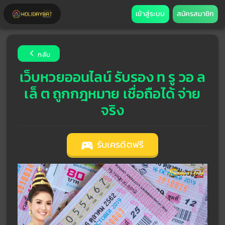
เข้าสู่ระบบ
สมัครสมาชิก
กลับ
เว็บหวยออนไลน์ รับรอง ท รู วอ ล
เล็ ต ถูกกฎหมาย เชื่อถือได้ จ่าย
จริง
รับเครดิตฟรี