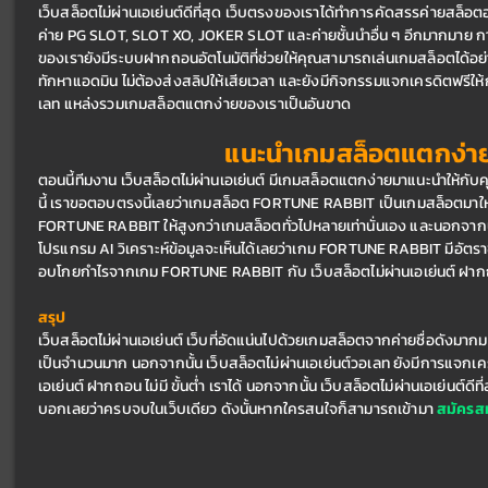
เว็บสล็อตไม่ผ่านเอเย่นต์ดีที่สุด 
เว็บตรงของเราได้ทำการคัดสรรค่ายสล็อตออนไล
ค่าย PG SLOT, SLOT XO, JOKER SLOT และค่ายชั้นนำอื่น ๆ อีกมากมาย กา
ของเรายังมีระบบฝากถอนอัตโนมัติที่ช่วยให้คุณสามารถเล่นเกมสล็อตได้อย
ทักหาแอดมิน ไม่ต้องส่งสลิปให้เสียเวลา และยังมีกิจกรรมแจกเครดิตฟรีให
เลท แหล่ง
รวมเกมสล็อตแตกง่ายของเราเป็นอันขาด
แนะนำเกมสล็อตแตกง่า
ตอนนี้ทีมงาน เว็บสล็อตไม่ผ่านเอเย่นต์ มีเกมสล็อตแตกง่ายมาแนะนำให้ก
นี้ เราขอตอบตรงนี้เลยว่าเกมสล็อต FORTUNE RABBIT เป็นเกมสล็อตมาให
FORTUNE RABBIT ให้สูงกว่าเกมสล็อตทั่วไปหลายเท่านั่นเอง และนอกจากนั
โปรแกรม AI วิเคราะห์ข้อมูลจะเห็นได้เลยว่าเกม FORTUNE RABBIT มีอัตร
อบโกยกำไรจากเกม FORTUNE RABBIT กับ 
เว็บสล็อตไม่ผ่านเอเย่นต์ ฝากถอ
สรุป
เว็บสล็อตไม่ผ่านเอเย่นต์ เว็บที่อัดแน่นไปด้วยเกมสล็อตจากค่ายชื่อดังม
เป็นจำนวนมาก นอกจากนั้น 
เว็บสล็อตไม่ผ่านเอเย่นต์วอเลท 
ยังมีการแจกเคร
เอเย่นต์ ฝากถอน ไม่มี ขั้นต่ํา 
เราได้ นอกจากนั้น 
เว็บสล็อตไม่ผ่านเอเย่นต์ดีที่
บอกเลยว่าครบจบในเว็บเดียว ดังนั้นหากใครสนใจก็สามารถเข้ามา 
สมัครส