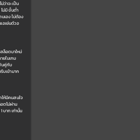
ม่ว่าจะเป็น
เว็บสล็อตไม่ผ่านเอเย่นต์ ฝากถอน ไม่มี ขั้นต่ํา 
ตนเอง ไม่ต้อง
นเอเย่นต์วอ
มสล็อตมาใหม่
ายในเกม 
นคู่กับ
รีบเข้ามาก
ทำให้มีคนสนใจ
็อตไม่ผ่าน
บาท เท่านั้น 