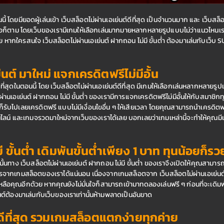
ี้ โดยมียอดผู้เล่นเข้า 
เว็บสล็อตไม่ผ่านเอเย่นต์ดีที่สุด 
เป็นจำนวนมาก และ 
เว็บสล็
อถือก็ตาม โดยเว็บของเรามีเกมให้เลือกเล่นมากมายหลากหลายรูปแบบไม่ว่าแนวไหนเรา
วย หากใครสนใจ 
เว็บสล็อตไม่ผ่านเอเย่นต์ ฝากถอน ไม่มี ขั้นต่ํา 
ต้องมาเล่นกับเว็บ 
่นต์ มาใหม่ แจกเครดิตฟรีไม่มีอั้น
ที่สุดในตอนนี้ โดย 
เว็บสล็อตไม่ผ่านเอเย่นต์ดีที่สุด 
มีเกมให้เลือกเล่นหลากหลายรูป
่านเอเย่นต์ ฝากถอน ไม่มี ขั้นต่ํา 
ของเรามีการแจกเครดิตฟรีไม่มีอั้นให้กับสมาชิก
็รับไปเลยเครดิตฟรี แบบไม่มีเงื่อนไขอื่น ๆ ให้เสียเวลา โดยคุณสามารถนำเครดิตฟ
น์ และเกมจรวดมาใหม่จากเว็บของเราได้เลย บอกเลยว่าเกมเหล่านี้จะทำให้คุณมีเง
ขั้นต่ํา
 เดิมพันขั้นตํ่าเพียง 1 บาท ทุนน้อยก็รว
นั้นทาง 
เว็บสล็อตไม่ผ่านเอเย่นต์ ฝากถอน ไม่มี ขั้นต่ํา 
ของเราจึงเปิดให้คุณสามารถ
กำไรจากเกมสล็อตของเราได้แน่นอน เนื่องจากเกมสล็อตจาก 
เว็บสล็อตไม่ผ่านเอเย่นต์
อคุณอีกด้วย หากคุณยังไม่มั่นใจก็สามารถเข้ามาทดลองเล่นฟรี ๆ ก่อนที่จะเดิมพั
ย่นต์ต้องมาเล่นกับเว็บของเราเท่านั้นห้ามพลาดเป็นอันขาด
ที่สุด
 รวมเกมสล็อตแตกง่ายทุกค่าย