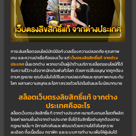
การเล่นสล็อตออนไลน์มักมีข้อกังวลเรื่องความปลอดภัย คุณภาพ
เกม และความน่าเชื่อถือของเว็บ แต่ 
เว็บตรงลิขสิทธิ์แท้ จากต่าง
ประเทศ
 นั้นแตกต่าง พวกเขาเป็นผู้นำด้านบริการสล็อตออนไลน์ที่ได้
รับความไว้วางใจจากนักเดิมพันทั่วโลก ด้วยการมีใบอนุญาตถูกต้อง
ตามกฎหมาย คุณจึงมั่นใจได้ในความปลอดภัยและคุณภาพเกมระดับ
โลก ผสานความสนุกและโอกาสรวยด้วยโปรโมชันและโบนัสมากมาย
สล็อตเว็บตรงลิขสิทธิ์แท้ จากต่าง
ประเทศคืออะไร
สล็อตเว็บตรงลิขสิทธิ์แท้ จากต่างประเทศ หมายถึงเกมสล็อตที่ผลิต
โดยค่ายเกมชั้นนำจากต่างประเทศ ซึ่งได้รับสิทธิ์อย่างถูกต้องตาม
กฎหมายนั้น ๆ มีการคิดค้นและพัฒนาด้วยความใส่ใจในทุกราย
ละเอียด ทั้งเนื้อเรื่อง กราฟิก และระบบการทำงาน เพื่อให้ผู้เล่นได้