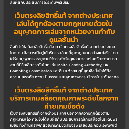
สัมผัสกับประสบการณ์ระดับพรีเมียม
เว็บตรงลิขสิทธิ์แท้ จากต่างประเทศ 
เล่นได้ถูกต้องตามกฎหมายด้วยใบ
อนุญาตการเล่นจากหน่วยงานกำกับ
ดูแลชั้นนำ 
สิ่งที่ทำให้สล็อตลิขสิทธิ์แท้จาก เว็บตรงลิขสิทธิ์แท้ จากต่างประเทศ 
โดดเด่น คือการเป็นผู้ให้บริการสล็อตที่ถูกกฎหมายอย่างแท้จริง โดย
ได้รับอนุญาตและอยู่ภายใต้การกำกับดูแลอย่างเคร่งครัดจากหน่วย
งานที่มีชื่อเสียงระดับโลก เช่น Malta Gaming Authority, UK 
Gambling Commission และอื่น ๆ ด้วยเหตุนี้คุณจึงมั่นใจได้ถึง
ความปลอดภัย ความเป็นธรรม และคุณภาพการบริการในระดับสากล
เว็บตรงลิขสิทธิ์แท้ จากต่างประเทศ 
บริการเกมสล็อตคุณภาพระดับโลกจาก
ค่ายเกมชื่อดัง
เว็บตรงลิขสิทธิ์แท้ จากต่างประเทศ นอกจากความถูกต้องตาม
กฎหมายแล้ว คุณยังได้สัมผัสกับประสบการณ์เกมสล็อตในระดับพรี
เมี่ยม ทั้งด้านกราฟิกสวยงามคมชัดสมจริง เสียงประกอบเอฟเฟกต์