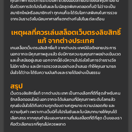
คุณภาพการบริการระดับโลก แต่ยังมอบสิทธิประโยชน์ที่คุ้มค่าอย่าง
ยิ่งด้วยการจัดโปรโมชันและโบนัสสุดพิเศษตลอดทั้งปี ไม่ว่าจะเป็น
สมาชิกใหม่หรือสมาชิกเก่า ทุกคนก็จะได้รับโอกาสพิเศษในการรวย
จากเงินรางวัลโบนัสมหาศาลที่แตกต่างกันไปในแต่ละเดือน
เหตุผลที่ควรเล่นสล็อตเว็บตรงลิขสิทธิ์
แท้ จากต่างประเทศ
เกมสล็อตเว็บตรงลิขสิทธิ์แท้ จากต่างประเทศมีข้อดีหลายประการ 
นอกจากจะมีคุณภาพสูงแล้ว ยังมีการควบคุมคุณภาพอย่างเข้มงวด 
และล้ำสมัยอยู่เสมอ นอกจากนี้ยังมีความโปร่งใสในการจ่ายรางวัล 
ไม่มีการโกง และมีการตรวจสอบอย่างสม่ำเสมอ ทำให้คุณสามารถ
มั่นใจได้ว่าจะได้รับความบันเทิงและรายได้อย่างเป็นธรรม
สรุป
เว็บตรงลิขสิทธิ์แท้ จากต่างประเทศ เป็นทางเลือกที่ดีที่สุดสำหรับคน
รักสล็อตออนไลน์ นอกจากจะได้เล่นเกมที่มีคุณภาพระดับโลกแล้ว 
คุณยังมั่นใจได้ถึงความถูกต้องตามกฎหมาย ความปลอดภัย และ
ความคุ้มค่า เพราะทางเว็บมีทั้งโปรโมชันและโบนัสมากมายให้คุณได้
เลือกสรร หากคุณกำลังมองหาสถานที่เล่นสล็อตที่ดีที่สุด เว็บของเรา
คือตัวเลือกแรกที่คุณไม่ควรพลาด