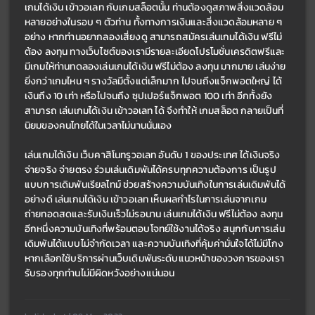
เกมได้เงิน เข้าวอเลท กับเกมสล็อตนั้น ท่านต้องดูสภาพสิ่งแวดล้อม
หลายอย่างในรอบ ๆ ตัวท่าน ทั้งทางการเงินและสิ่งแวดล้อมหลาย ๆ 
อย่าง หากท่านอยากลองเสี่ยงดู สามารถสมัครเล่นเกมได้เงิน ฟรีไม่
ต้อง ลงทุน ทางเว็บไซต์ของเรามีรายละเอียดโปรโมชั่นเครดิตฟรีและ
มีเกมให้ท่านทดลองเล่นเกมได้เงิน ฟรีไม่ต้อง ลงทุน มากมาย เล่นง่าย
ยิ่งกว่าเกมไหน ๆ รางวัลมีตั้งแต่เล็กมาก ไปจนถึงแจ็กพอตใหญ่ ได้
เงินถึง 10 เท่า หรือไปจนถึง ซุปเปอร์แจ็กพอต 100 เท่า อีกทั้งยัง
สามารถ เล่นเกมได้เงิน เข้าวอเลท ได้ จึงทำให้ เกมสล็อต กลายเป็นที่
นิยมของคนไทยได้ในเวลาไม่นานนั่นเอง
เล่นเกมได้เงิน เว็บคาสิโนทรูวอเลท อันดับ 1 ของประเทศ ได้เงินจริง 
จ่ายจริง จ่ายตรง ร่วมเล่นเดิมพันได้ครบทุกความต้องการ เป็นรูป
แบบการเดิมพันเรียลไทม์ ช่วยสร้างความบันเทิงในการเล่นเดิมพันได้
อย่างดี เล่นเกมได้เงิน เข้าวอเลท เห็นผลกำไรในการเล่นจากเกม
ถ่ายทอดสดและรับเงินเร็วไม่รอนาน เล่นเกมได้เงิน ฟรีไม่ต้อง ลงทุน 
อีกหนึ่งความบันเทิงที่พร้อมตอบโจทย์ใช้งานได้จริง สนุกกับการเล่น
เดิมพันได้แบบไม่จำกัดเวลา และความบันเทิงที่คุ้มค่ามั่นใจได้ไม่มีโกง 
หากเลือกใช้บริการผ่านเว็บเดิมพันระดับแนวหน้าของวงการของเรา 
รับรองทุกท่านไม่มีผิดหวังอย่างแน่นอน