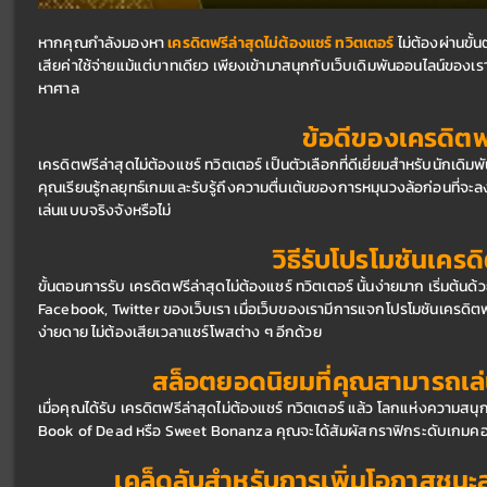
หากคุณกำลังมองหา
เครดิตฟรีล่าสุดไม่ต้องแชร์ ทวิตเตอร์
ไม่ต้องผ่านขั
เสียค่าใช้จ่ายแม้แต่บาทเดียว เพียงเข้ามาสนุกกับเว็บเดิมพันออนไลน์ของเ
หาศาล
ข้อดีของเครดิตฟร
เครดิตฟรีล่าสุดไม่ต้องแชร์ ทวิตเตอร์ เป็นตัวเลือกที่ดีเยี่ยมสำหรับนักเด
คุณเรียนรู้กลยุทธ์เกมและรับรู้ถึงความตื่นเต้นของการหมุนวงล้อก่อนที่จะลง
เล่นแบบจริงจังหรือไม่
วิธีรับโปรโมชันเครด
ขั้นตอนการรับ เครดิตฟรีล่าสุดไม่ต้องแชร์ ทวิตเตอร์ นั้นง่ายมาก เริ่มต
Facebook, Twitter ของเว็บเรา เมื่อเว็บของเรามีการแจกโปรโมชันเครดิตฟ
ง่ายดาย ไม่ต้องเสียเวลาแชร์โพสต่าง ๆ อีกด้วย
สล็อตยอดนิยมที่คุณสามารถเล่น
เมื่อคุณได้รับ เครดิตฟรีล่าสุดไม่ต้องแชร์ ทวิตเตอร์ แล้ว โลกแห่งควา
Book of Dead หรือ Sweet Bonanza คุณจะได้สัมผัสกราฟิกระดับเกมคอน
เคล็ดลับสำหรับการเพิ่มโอกาสชนะส