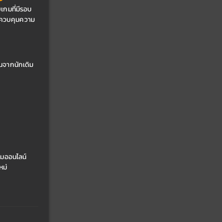
เกมที่มีรอบ
่อควบคุมความ
่นจากนักเดิม
กมออนไลน์ 
หม่