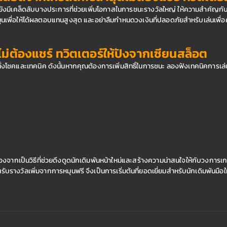
ก็ยังมีเคล็ดลับบางประการที่ช่วยเพิ่มโอกาสในการชนะรางวัลใหญ่ ให้ความสำคัญกับ
นเพื่อให้ได้ผลตอบแทนสูงสุด และอย่าลืมกำหนดวงเงินที่ปลอดภัยสำหรับเล่นเพื
ไม่ต้องแชร์ ทวิตเตอร์ให้ปังจากเซียนสล็อต
ัยทั้งโชคและเทคนิค ดังนั้นหากคุณต้องการเพิ่มสิทธิ์ในการชนะ ลองฟังเทคนิคการเล
นื่องจากเป็นวิธีที่ช่วยดึงดูดนักเดิมพันหน้าใหม่และสร้างความน่าสนใจให้กับวงการเ
รับรางวัลเพิ่มจากการหมุนฟรี จึงเป็นการเริ่มต้นที่ยอดเยี่ยมสำหรับนักเดิมพันมือใ