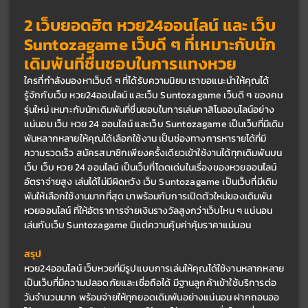
2 เว็บยอดฮิต หวย24ออนไลน์ และ เว็บ 
Suntozagame เว็บดี ๆ ที่เหมาะกับนัก
เดิมพันที่ชื่นชอบในการแทงหวย
ใครที่กำลังมองหาเว็บดี ๆ ที่ได้รับความนิยม เราขอแนะนำให้คุณได้
รู้จักกับเว็บ หวย24ออนไลน์ และเว็บ Suntozagame เว็บดี ๆ ของคน
รุ่นใหม่ เหมาะกับนักเดิมพันที่ชื่นชอบในการเล่นคาสิโนออนไลน์อย่าง
แน่นอน เว็บ หวย 24 ออนไลน์ และเว็บ Suntozagame เป็นเว็บที่มีเดิม
พันหลากหลายให้คุณได้เลือกใช้งาน เป็นช่องทางการหารายได้ที่มี
ความรวดเร็ว สมัครสมาชิกเพียงครั้งเดียวเข้าใช้งานได้ทุกเดิมพันบน
เว็บ เว็บ หวย 24 ออนไลน์ เป็นเว็บที่โดดเด่นในเรื่องของหวยออนไลน์ 
อัตราจ่ายสูง เล่นได้ไม่มีผิดหวัง เว็บ Suntozagame เป็นเว็บที่มีเดิม
พันให้เลือกใช้งานมากที่สุด มาพร้อมกับการเปิดตัวใหม่ของเดิมพัน
หวยออนไลน์ ที่ให้อัตราการจ่ายเงินรางวัลสูงกว่าเว็บไหน ๆ แน่นอน 
เล่นกับเว็บ Suntozagame มีแต่ความคุ้มค่าคุ้มราคาแน่นอน
สรุป
หวย24ออนไลน์ เว็บหวยที่มีรูปแบบการเล่นให้คุณได้ใช้งานหลากหลาย 
เป็นเว็บที่มีความปลอดภัยและเชื่อถือได้ มีฐานลูกค้าเข้าใช้บริการต่อ
วันจำนวนมาก พร้อมจ่ายให้ทุกยอดเดิมพันอย่างแน่นอน ฝากถอนออ