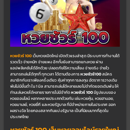
หวยชัวร์ 100
เว็บหวยเปิดใหม่ เปิดตัวแรงล่าสุด มีระบบการทำงานได้
รวดเร็ว จ่ายหนัก จ่ายแพง อีกทั้งยังสามารถแทงหวย ผ่าน
แอปพลิเคชันได้อีกด้วย ปลอดภัยไร้ความเสี่ยง จ่ายจริง จ่ายไว 
สามารถเล่นได้ทุกที่ ทุกเวลา ได้ตามต้องการ 
หวยชัวร์100
 สมัคร
สมาชิกกับเราเพียงครั้งเดียว คุ้มค่าทุกการลงทุน อัตราการวางเดิม
พันไม่มีขั้นต่ำ ใน 1 บิล สามารถเล่นได้หลายเลขไม่จำกัดยอดเดิมพัน ให้
ท่านเล่นหวยได้หลายรายการไม่มีจำกัด 
หวยชัวร์ 100 
มีรูปแบบของ
หวยออนไลน์ หลากหลายประเภทด้วยกัน เช่น หวยหุ้น, 
หวยฮานอย, 
หวยมาเลย์, หวยยี่กี และ
หวยรัฐบาล ที่มีจำหน่ายภายในประเทศ ออก
ผลรางวัล โดยกองสลากกินแบ่งรัฐบาล เป็นที่นิยมมากที่สุดใน
ประเทศไทย
หวยชัวร์ 100 
เว็บหวยออนไลน์รายใหญ่