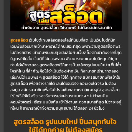
สูตรสล็อต
เว็บไซต์เกมสล็อตออนไลน์ที่นิยมที่สุด เป็นเว็บไซต์ที่นัก
เดิมพันส่วนมากเข้ามาหารายได้กันเยอะที่สุด เพราะว่ามีสูตรสล็อตฟรี
ไม่ต้องสมัคร เข้าเดิมพันเกมสุดมันส์ไปกับเว็บสล็อตที่เข้าถึงง่ายที่สุด 
มีสูตรให้ไม่อั้น เว็บดีที่ไม่ควรพลาด พัฒนาระบบแบบไม่มีหยุด ให้ทุก
ท่านได้เข้าทดลอง สูตรสล็อตฟรีในการปั่นสล็อตรูปแบบใหม่ ๆ ที่ไม่ซ้ำ
ใครที่ไหน ที่สำคัญคือไม่จำเป็นต้องฝากเงิน ก็สามารถเข้ามาทดลอง
เล่นกันได้แบบฟรี ๆ สูตรสล็อต ใช้ได้ ทุกค่าย สมัครสมาชิกเพื่อเข้าใช้
สูตรสล็อต เพื่อสร้างรายได้ เล่นได้เงินจริง ถอนเงินได้จริง ไม่ต้อง
ลงทุน สมัครสมาชิกเพื่อรับโปรโมชั่นหลากหลายแบบจุใจ สูตรสล็อต 
PG ฟรี ใช้ได้ จริง รองรับการเล่นผ่านระบบต่าง ๆ ไม่ว่าจะเป็น
คอมพิวเตอร์ หรือระบบมือถือ เข้าใช้งานสะดวกสบายที่สุด ไม่ว่าจะอยู่
ที่ไหน ก็สามารถเข้าถึงความสนุกสนาน ได้ตลอด 24 ชั่วโมง 
สูตรสล็อต รูปแบบใหม่ ปั่นสนุกทันใจ 
ใช้ได้ทุกค่าย ไม่ต้องสมัคร