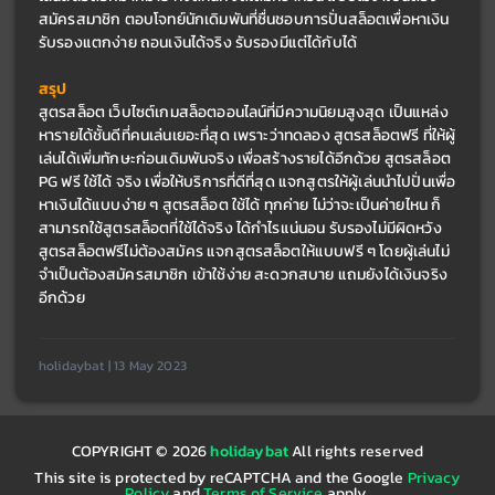
สมัครสมาชิก ตอบโจทย์นักเดิมพันที่ชื่นชอบการปั่นสล็อตเพื่อหาเงิน 
รับรองแตกง่าย ถอนเงินได้จริง รับรองมีแต่ได้กับได้
สรุป
สูตรสล็อต เว็บไซต์เกมสล็อตออนไลน์ที่มีความนิยมสูงสุด เป็นแหล่ง
หารายได้ชั้นดีที่คนเล่นเยอะที่สุด เพราะว่าทดลอง สูตรสล็อตฟรี ที่ให้ผู้
เล่นได้เพิ่มทักษะก่อนเดิมพันจริง เพื่อสร้างรายได้อีกด้วย สูตรสล็อต 
PG ฟรี ใช้ได้ จริง เพื่อให้บริการที่ดีที่สุด แจกสูตรให้ผู้เล่นนำไปปั่นเพื่อ
หาเงินได้แบบง่าย ๆ สูตรสล็อต ใช้ได้ ทุกค่าย ไม่ว่าจะเป็นค่ายไหน ก็
สามารถใช้สูตรสล็อตที่ใช้ได้จริง ได้กำไรแน่นอน รับรองไม่มีผิดหวัง 
สูตรสล็อตฟรีไม่ต้องสมัคร แจกสูตรสล็อตให้แบบฟรี ๆ โดยผู้เล่นไม่
จำเป็นต้องสมัครสมาชิก เข้าใช้ง่าย สะดวกสบาย แถมยังได้เงินจริง
อีกด้วย
holidaybat | 13 May 2023
COPYRIGHT © 2026
holidaybat
All rights reserved
This site is protected by reCAPTCHA and the Google
Privacy
Policy
and
Terms of Service
apply.