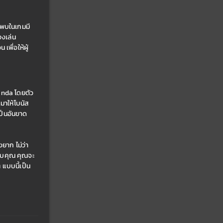
ี่พบในเกมมี
งเล่น 
เพื่อให้ผู้
Panda โดยตัว
มาให้โบนัส
ป็นอันขาด
ยาก ไม่ว่า
กับคุณ คุณจะ
 แบบนี้เป็น