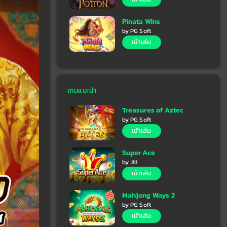
Pinata Wins
by PG Soft
เข้าเล่น
เกมแนะนำ
Treasures of Aztec
by PG Soft
เข้าเล่น
Super Ace
by Jili
เข้าเล่น
Mahjong Ways 2
by PG Soft
เข้าเล่น