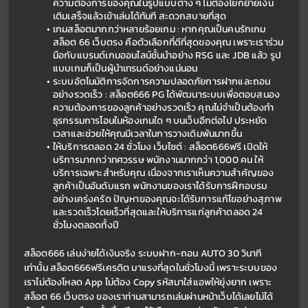
ความต้องการของคุณในรูปแบบต่าง ๆ ไม่ต้องโยกย้ายเงิน 
เติมเสร็จแล้วเข้าเล่นได้ทันที สะดวกสบายที่สุด
เกมสล็อตมากกว่าหลายร้อยเกม : หากคุณเป็นคนรักเกม 
สล็อต 66 เว็บตรง คือตัวเลือกที่ดีที่สุดของคุณ เพราะเราร่วม
มือกับแบรนด์เกมออนไลน์ชั้นนำอย่าง RSG และ JDB แล้ว รูป
แบบเกมก็เป็นผู้นำเทรนด์อย่างแน่นอน
ระบบอัตโนมัติการจัดการความปลอดภัยการฝากและถอน
อย่างรวดเร็ว : สล็อต666 PG ได้พัฒนาระบบเพื่อตอบสนอง
ความต้องการของลูกค้าอย่างรวดเร็ว คุณไม่จำเป็นต้องทำ
ธุรกรรมการโอนในห้องเกมใด ๆ บนเว็บอีกต่อไป ประหยัด
เวลาและช่วยให้คุณมีเวลาในการวางเดิมพันมากขึ้น
ให้บริการตลอด 24 ชั่วโมง เว็บไซต์ : สล็อต666ฟรี เปิดให้
บริการมากกว่าทศวรรษ พนักงานมากกว่า 1,000 คน ให้
บริการเฉพาะสำหรับคุณ เนื่องจากเราเห็นความสำคัญของ
ลูกค้าเป็นอันดับแรก พนักงานของเราได้รับการฝึกอบรม
อย่างเคร่งครัด ปัญหาของคุณจะได้รับการแก้ไขอย่างสุภาพ
และรวดเร็วโดยเร็วที่สุดและให้บริการแก่ลูกค้าตลอด 24 
ชั่วโมงตลอดทั้งปี
สล็อต666 เล่นง่ายได้เงินจริง ระบบฝาก-ถอน AUTO 30 วินาที
เท่านั้น สล็อต666ฟรีเครดิต มาแรงที่สุดในชั่วโมงนี้ เพราะระบบของ
เราไม่ต้องโหลด App ไม่ต้อง Copy รหัสมาใส่แอพให้ยุ่งยาก เพราะ 
สล็อต 66 เว็บตรง ของเราท่านสามารถเล่นผ่านหน้าเว็บได้เลยไม่ได้