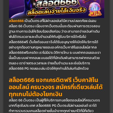
สล็อต666 
เป็นเว็บตรงที่ไม่ผ่านเอเย่นต์มีความปลอดภัยแน่นอน 
สล็อต 66 เว็บตรง เนื่องจากเว็บตรงนั้นจะต้องผ่านการตรวจสอบ
ฐานะทางการเงินให้เรียบร้อยเสียก่อน ว่าจะสามารถจ่ายเงินค่าเดิม
พันได้ตรงเวลาและเต็มจำนวนให้กับผู้รับบริการได้หรือไม่ 
สล็อต666ฟรี เว็บไซต์ของเราจึงได้รับอนุญาตให้เปิดให้บริการได้
อย่างถูกต้องตามกฎหมายขององค์กรเว็บคาสิโนออนไลน์สากล 
สล็อต666ฟรีเครดิต เราไม่มีประวัติการโกง ระบบฝากถอนของเรา
นั้นเป็นระบบฝากถอนแบบออโต้ที่นักเดิมพันสามารถฝากถอนด้วย
ตนเอง เราจ่ายตรงเวลาและจ่ายเต็มจำนวน และยังมีบริการ 
สล็อต666 PG ทดลองเล่น เปิดให้ทุกท่านได้เล่นกันอีกด้วย
สล็อต666 แจกเครดิตฟรี เว็บคาสิโน
ออนไลน์ ครบวงจร สมัครที่เดียวเล่นได้
ทุกเกมไม่ต้องโยกเงิน
สล็อต 66 เว็บตรง เป็นผู้ที่ให้บริการเกมสล็อตออนไลน์ที่ครบวงจร
มากที่สุดในประเทศ สล็อต666 PG เว็บตรงไม่ผ่านเอเย่นต์ เราได้
ทำการรวบรวมเกมสล็อตค่ายชั้นนำจากทุกค่ายมาไว้ที่นี่ที่เดียว 