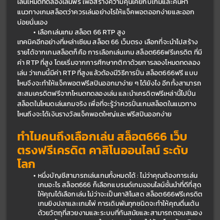
เล่นโหมดทดลองเล่นฟรี เพื่อสร้างความคุ้นเคยกับเกมและค้นหา
แนวทางเกมสล็อตว่าควรเล่นอย่างไรให้แจ็คพอตออกง่ายและออก
บ่อยนั่นเอง
เลือกเล่นเกม สล็อต 66 RTP สูง
เทคนิคอีกอย่างที่เหล่าเซียน สล็อต 66 เว็บตรง เลือกที่จะนำไปสร้าง
รายได้จากเกมสล็อตก็คือ การเลือกเล่นเกม สล็อต666ฟรีเครดิต ที่มี
ค่า RTP ที่สูง โดยเริ่มจากการศึกษากติกาด้วยการลองโหมดทดลอง
เล่น ว่าเกมนี้มีค่า RTP ที่สูงแล้วต้องมีวิธีการปั่น สล็อต666ฟรี แบบ
ไหนจึงจะทำให้แจ็คพอตฟรีสปินออกมาง่าย ๆ ได้ยังไง อีกทั้งสามารถ
สะสมเครดิตฟรีจากโหมดทดลองเล่น และนำเครดิตฟรีเหล่านี้ไปปั่น
สล็อตในโหมดเล่นเกมจริง เพื่อที่จะรู้ว่าควรปั่นเกมสล็อตในแนวทาง
ไหนถึงจะได้เงินรางวัลแจ็คพอตใหญ่และฟรีสปินออกง่าย
ทำไมคนถึงเลือกเล่น สล็อต666 เว็บ
ตรงฟรีเครดิต คาสิโนออนไลน์ ระดับ
โลก
หนึ่งบัญชีสามารถเล่นเกมทั้งหมดได้ : ไม่ว่าคุณต้องการเล่น
เกมอะไร สล็อต666 ก็เลือกแบรนด์เกมออนไลน์ชั้นนำที่ดีที่สุด
ให้คุณได้เลือกเล่น ไม่ว่าจะเป็นคาสิโนสด สล็อต666ฟรีเครดิต 
เกมยิงปลาและเกมไพ่ การเดิมพันทุกชนิดจะทำให้คุณตื่นเต้น
ด้วยวัตถุที่สวยงามและระบบที่ทันสมัยและสามารถตอบสนอง