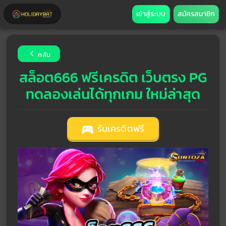
เข้าสู่ระบบ
สมัครสมาชิก
กลับ
สล็อต666 ฟรีเครดิต เว็บตรง PG
ทดลองเล่นได้ทุกเกม ใหม่ล่าสุด
รับเครดิตฟรี