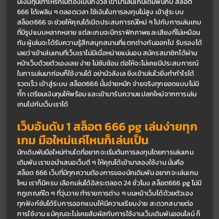
มีเงินทุนเท่าไหร่ก็ไม่ต้องเป็นกังวล เขามาเล่นเกมเดิมพันกับ สล็อต 
666 ได้เพลิน ๆ ตลอดเวลา ใช้เงินในการลงทุนไม่สูง เข้าสู่ระบบ 
สล็อต666 จะช่วยให้คุณได้เปิดประสบการณ์ใหม่ ๆ ไปกับการเล่นเกม
ที่มีรูปแบบหลากหลาย แต่ละเกมจะมีกราฟิกภาพและเสียงที่ไม่เหมือน
กัน ผู้เล่นจะได้รับความรู้สึกสนุกสนานที่แตกต่างกันออกไป รับรองได้
เลยว่าเข้าเล่นเกมที่เว็บเราไม่มีเบื่อหน่ายแน่นอน สมัครสมาชิกได้ผ่าน
หน้าเว็บด้วยตัวเองเลย ง่าย ไม่ซับซ้อน ต่อให้จะไม่เคยมีประสบการณ์
ในการเล่นมาก่อนก็ใช้งานได้ อย่ามัวลังเล ยิ่งเข้าเล่นไวยิ่งทำกำไรได้
รวดเร็ว เข้าสู่ระบบ สล็อต666 นั้นจ่ายหนัก จ่ายจริงทุกยอดแบบไม่มี
กั๊ก เตรียมเงินทุนให้พร้อม และเข้ามารับความแปลกใหม่จากการเล่น
เกมไปกับเว็บเราได้ 
เว็บอันดับ 1 สล็อต 666 pg เล่นง่ายทุก
เกม มือใหม่แค่ไหนก็เล่นเป็น
นักเดิมพันมือใหม่ท่านใดที่อยากจะเริ่มต้นการลงทุนโดยการเล่นเกม
เดิมพัน เราขอนำเสนอเว็บดี ๆ ให้คุณได้เข้ามาลองใช้งาน นั่นคือ 
สล็อต 666 เว็บที่มีทุกความต้องการของนักเดิมพัน อยากจะเล่นเกม
ไหน เราก็มีครบ เลือกเล่นได้อิสระตลอด 24 ชั่วโมง สล็อต666 pg ไม่มี
กฎเกณฑ์ใด ๆ ที่วุ่นวาย ทำรายการต่าง ๆ บนหน้าเว็บได้ด้วยตัวเอง 
ทุกฟังก์ชันได้รับการออกแบบให้มีความเรียบง่าย สะดวกสบายต่อ
การใช้งาน แม้คุณจะไม่เคยสัมผัสกับการใช้งานเว็บเดิมพันออนไลน์ ก็