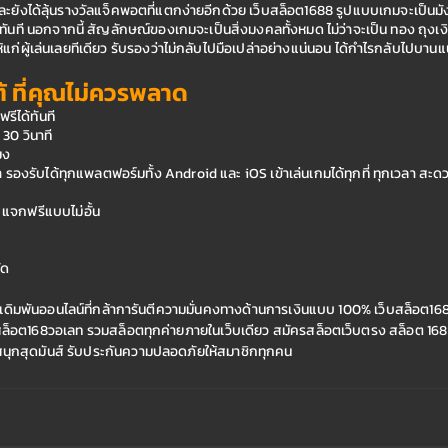
ะยังได้ลุ้นรางวัลแจ็คพอตที่แตกง่ายอีกด้วย เว็บสล็อต1688 รูปแบบเกมจะเป็นมังก
บนัสทันที นอกจากนี้ สัญลักษณ์ของเกมจะเป็นสิ่งมงคลทั้งหมด ไม่ว่าจะเป็น ทอง ถุงเง
ห้แก่ผู้เล่นเลยทีเดียว รับรองว่าไม่กลับไปมือเปล่าอย่างแน่นอน ได้กำไรกลับไปบาน
 ที่คุณไม่ควรพลาด
รีได้ทันที
30 วินาที
มง
 รองรับได้ทุกแพลตฟอร์มทั้ง Android และ iOS เข้าเล่นเกมได้ทุกที่ ทุกเวลา ส
 แจกฟรีแบบไม่อั้น
ัด
กมเดิมพันออนไลน์ที่กล้าการันตีความมั่นคงทางด้านการเงินแบบ 100% เว็บสล็อต1688
ล็อต168วอเลท รวมสล็อตทุกค่ายภายในเว็บเดียว สมัครสล็อตเว็บตรง สล็อต 168 
ามสนุกสุดมันส์ รับประกันความปลอดภัยให้สมาชิกทุกคน