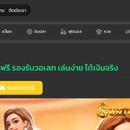
งาน
ติดต่อเรา
สล็อต
ยิงปลา
ฟุตบอล
หวย
รี รองรับวอเลท เล่นง่าย ได้เงินจริง
รับเครดิตฟรี