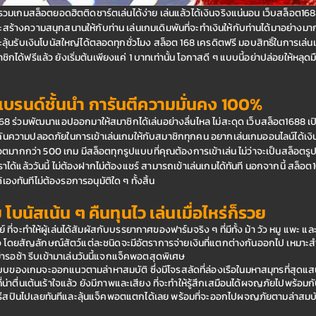
วมเกมสล็อตยอดฮิตติดชาร์ตเล่นได้ง่าย เล่นแล้วได้เงินจริงแน่นอน เว็บสล็อต16
่จะสร้างความสนุกสนานให้กับท่าน เล่นเกมเดิมพันที่จะทำเงินให้กับท่านได้มาอย่าง
ละลุ้นรับเงินโบนัสใหญ่ได้ตลอดทุกชั่วโมง สล็อต 168 เครดิตฟรี มอบสิทธิ์ในการเล่นเ
ด้ฟรีแล้ว ยังเริ่มต้นเพียงแค่ 1 บาทเท่านั้น โอกาสดี ๆ แบบนี้อย่าปล่อยให้หลุดม
แบรนด์ชั้นนำ การันตีความมั่นคง 100%
 168 ร่วมพัฒนาแอปออกมาให้สมาชิกได้เล่นอย่างลื่นไหล ไม่สะดุด เว็บสล็อต1688 เป
กันความปลอดภัยในการเข้าเล่นเกมให้กับสมาชิกทุกคน อยากเล่นเกมออนไลน์ได้เง
ตมากกว่า 500 เกม มีสล็อตทุกรูปแบบที่คุณต้องการเข้าเล่น ไม่ว่าจะเป็นสล็อตรู
ด้แล้ววันนี้ ไม่ต้องฝากไม่ต้องแชร์ สามารถเข้าเล่นเกมได้ทันที นอกจากนี้ สล็อต1
องทันทีไม่ต้องรอการอนุมัติใด ๆ ทั้งสิ้น
บนัสเน้น ๆ คืนทุนไว เล่นเมื่อไหร่ก็รวย
่จะทำให้ผู้เล่นได้สัมผัสกับบรรยากาศของฟาร์มจริง ๆ ที่มีทั้ง ม้า วัว หมู แพะ และไก
บจุใจ โดยสัญลักษณ์สัตว์แต่ละชนิดจะมีอัตราการจ่ายเงินที่แตกต่างกันออกไป เหมาะสำ
ารอช้า รีบเข้ามาเล่นวันนี้แจกแจ็คพอตสุดพิเศษ
บของเกมจะออกแนวตามล่าหาสมบัติ ซึ่งมีโจรสลัดที่ล่องเรือในมหาสมุทรที่สุดแ
่าตื่นเต้นเร้าใจแล้ว ยังมีภาพและเสียง ที่จะทำให้รู้สึกเสมือนได้ผจญภัยไปพร้อม
ด้ฟรีสปินไปเลยทันทีและลุ้นแจ็คพอตแตกได้เลย พร้อมที่จะออกไปผจญภัยตามล่าสมบ