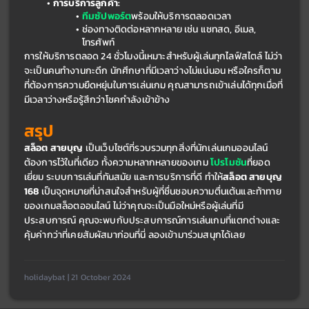
การบริการลูกค้า:
ทีมซัปพอร์ต
พร้อมให้บริการตลอดเวลา
ช่องทางติดต่อหลากหลาย เช่น แชทสด, อีเมล, 
โทรศัพท์
การให้บริการตลอด 24 ชั่วโมงนี้เหมาะสำหรับผู้เล่นทุกไลฟ์สไตล์ ไม่ว่า
จะเป็นคนทำงานกะดึก นักศึกษาที่มีเวลาว่างไม่แน่นอน หรือใครก็ตาม
ที่ต้องการความยืดหยุ่นในการเล่นเกม คุณสามารถเข้าเล่นได้ทุกเมื่อที่
มีเวลาว่างหรือรู้สึกว่าโชคกำลังเข้าข้าง
สรุป
สล็อต สายบุญ
 เป็นเว็บไซต์ที่รวบรวมทุกสิ่งที่นักเล่นเกมออนไลน์
ต้องการไว้ในที่เดียว ทั้งความหลากหลายของเกม 
โปรโมชัน
ที่ยอด
เยี่ยม ระบบการเล่นที่ทันสมัย และการบริการที่ดี ทำให้
สล็อต สายบุญ 
168
 เป็นจุดหมายที่น่าสนใจสำหรับผู้ที่ชื่นชอบความตื่นเต้นและท้าทาย
ของเกมสล็อตออนไลน์ ไม่ว่าคุณจะเป็นมือใหม่หรือผู้เล่นที่มี
ประสบการณ์ คุณจะพบกับประสบการณ์การเล่นเกมที่แตกต่างและ
คุ้มค่ากว่าที่เคยสัมผัสมาก่อนที่นี่ ลองเข้ามาร่วมสนุกได้เลย
holidaybat | 21 October 2024