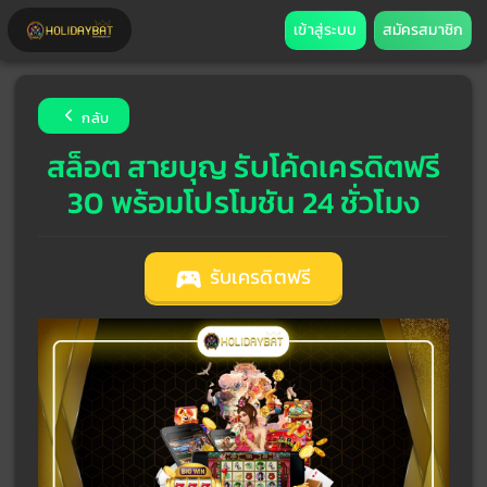
เข้าสู่ระบบ
สมัครสมาชิก
กลับ
สล็อต สายบุญ รับโค้ดเครดิตฟรี
30 พร้อมโปรโมชัน 24 ชั่วโมง
รับเครดิตฟรี