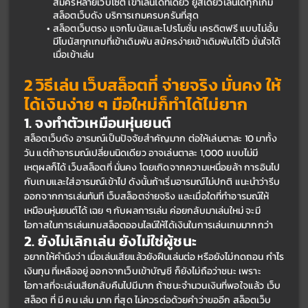
สมัครหลายเว็บไซต์ เข้าเล่นได้ที่เดียว ยูสเดียวเล่นได้ทุกเกม 
สล็อตเว็บดัง บริการเกมครบครันที่สุด 
สล็อตเว็บตรง แจกโบนัสและโปรโมชั่น เครดิตฟรี แบบไม่อั้น 
มีโบนัสทุกเกมที่เข้าเดิมพัน สมัครง่ายเข้าเดิมพันได้ไว มั่นใจได้
เมื่อเข้าเล่น
2 วิธีเล่น เว็บสล็อตที่ จ่ายจริง มั่นคง ให้
ได้เงินง่าย ๆ มือใหม่ก็ทำได้ไม่ยาก
1. จงทำตัวเหมือนหุ่นยนต์
สล็อตเว็บดัง อารมณ์เป็นปัจจัยสำคัญมาก ต่อให้เล่นตาละ 10 มาทั้ง
วัน แต่ถ้าอารมณ์เปลี่ยนนิดเดียว อาจเล่นตาละ 1,000 แบบไม่มี
เหตุผลก็ได้ เว็บสล็อตที่ มั่นคง โดยเกิดจากความเหนื่อยล้า การอินไป
กับเกมและใส่อารมณ์เข้าไป ดังนั้นถ้าเริ่มอารมณ์ไม่ปกติ แนะนำว่ารีบ
ออกจากการเล่นทันที เว็บสล็อตจ่ายจริง และเมื่อใดที่ทำอารมณ์ให้
เหมือนหุ่นยนต์ได้ เฉย ๆ กับผลการเล่น ค่อยกลับมาเล่นใหม่ จะมี
โอกาสในการเล่นเกมสล็อตออนไลน์ให้ได้เงินในการเล่นเกมมากกว่า
2. ยังไม่เลิกเล่น ยังไม่ใช่ผู้ชนะ
อยากให้คำนึงว่า เมื่อเล่นเสียแล้วยังฝืนเล่นต่อ หรือยังไม่กดถอน กำไร 
เงินทุน ที่เหลืออยู่ ออกจากเว็บเข้าบัญชี ก็ยังไม่ถือว่าชนะ เพราะ
โอกาสที่จะเล่นเสียกลับคืนไปมีมาก ถ้าชนะจำนวนเงินที่พอใจแล้ว เว็บ
สล็อต ที่ มี คน เล่น มาก ที่สุด ไม่ควรต่อด้วยคำว่าขออีก สล็อตเว็บ