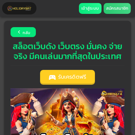
เข้าสู่ระบบ
สมัครสมาชิก
กลับ
สล็อตเว็บดัง เว็บตรง มั่นคง จ่าย
จริง มีคนเล่นมากที่สุดในประเทศ
รับเครดิตฟรี