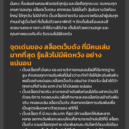
มั่นคง ทั้งเล่นผ่านคอมพิวเตอร์ทุกรุ่น และมือถือทุกระบบ จบครบทุก
เกมการลงทุน สล็อตเว็บตรง ฝากถอน ไม่มีขั้นต่ำ ลุ้นรับรางวัลก้อน
ใหญ่ ได้ทุกวัน ไม่มีจำกัด เว็บสล็อตจ่ายจริง ของเราพร้อมนำผู้เล่นทุก
ท่านเข้าสู่เว็บไซต์ ที่เต็มไปด้วยกราฟิกดี ๆ จัดเต็มในเรื่องแสงสี 
สวยงามตระการตา เข้าใช้งานได้ง่าย เต็มไปด้วยความสนุก และ
คุณภาพแบบคับคั่ง รับรองไม่มีผิดหวัง
จุดเด่นของ สล็อตเว็บดัง ที่มีคนเล่น
มากที่สุด รู้แล้วไม่มีผิดหวัง อย่าง
แน่นอน
เว็บสล็อตที่ มั่นคง ของเราบริการเกมออนไลน์ที่มีมาตรฐาน
สูง คัดสรรทุกการเดิมพันที่มั่นใจว่าจะทำกำไรให้นักเดิมพันพึง
พอใจอย่างแน่นอน สล็อตเว็บดัง เล่นง่าย จ่ายจริง มั่นใจได้ว่า
ทุกเกมที่เข้าเล่น แตกง่าย ได้เงินเยอะแน่นอน
เว็บสล็อตจ่ายจริง สามารถเข้าเดิมพันก่อนไม่ต้องฝากเงิน ได้
ด้วยบริการ ทดลองเล่น เพื่อศึกษาและลองมือก่อนเข้าเดิมพัน
จริง ทดลองเล่น สล็อตเว็บดัง ค้นหาเทคนิคการเดิมพันเพื่อ
เป็นสูตรลับเฉพาะตัวคุณเอง ฟรีที่นี่
เว็บสล็อต ที่ มี คน เล่น มาก ที่สุด มีทางเลือกให้เล่นหลาก
หลาย อยากเดิมพันเกมแบบไหนก็สามารถเข้าเล่นได้ที่นี่ สล็อต
เว็บดัง รวมสล็อตทุกค่าย เดิมพันเกมระดับโลกได้แบบไม่ต้อง