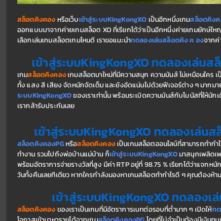
สล็อตคิงคอง 
หรือเว็บ
เข้าสู่ระบบKingKongXO 
เป็นอีกหนึ่งเกม
สล็อตคิง
ออกแบบมาจากค่ายเกมสล็อต XO ที่เรียกได้ว่าเป็นอีกหนึ่งค่ายเกมยักษ์ให
เลือกเล่นเกมสล็อตเกมไหนดี เราขอแนะนำ
ทดลองเล่นสล็อตคิง ค อง
จากค่
เข้าสู่ระบบKingKongXO ทดลองเล่นสล็
เกม
สล็อตคิงคอง 
เกมสล็อตมาใหม่ที่มีความสนุก ความมันส์ ไม่เหมือนใคร เ
ทั้ง แสง สี เสียง จัดหนักจัดเต็ม และยังอัดแน่นไปด้วยฟีเจอร์ต่าง ๆ มากมา
ระบบKingKongXO 
ของเราเท่านั้น พร้อมระเบิดความมันส์กับโบนัสที่ให้นั
เรากล้ารับประกันเลย
เข้าสู่ระบบKingKongXO ทดลองเล่นสล็
สล็อตคิงคองPG 
หรือ
สล็อตคิงคอง 
เป็นเกมสล็อตออนไลน์ที่สามารถทำกำไรได้ส
ทำงาน รวมไปถึงพ่อบ้านแม่บ้าน ก็
เข้าสู่ระบบKingKongXO 
มาสนุกเพลิดเ
พร้อมอัตราการจ่ายรางวัลที่สูง มีค่า RTP อยู่ที่ 98.75 % เรียกได้ว่าแจกหนั
วันทั้งคืนเลยทีเดียว หากใครกำลังมองหาเกมสล็อตทำกำไรดี ๆ คุณต้องห
เข้าสู่ระบบKingKongXO ทดลองเล่นส
สล็อตคิงคอง 
ของเราเป็นเกมที่มีอัตราการเบทต่อรอบที่ตํ่ามาก ๆ เปิดให้
ทด
โอกาสเข้ามาหารายได้จากเกม
สล็อตคิงคองPG 
โดยที่ไม่จำเป็นต้องมีเงิน