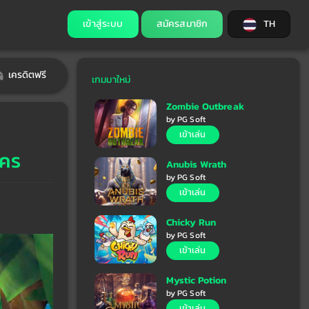
เข้าสู่ระบบ
สมัครสมาชิก
TH
เครดิตฟรี
เกมมาใหม่
Zombie Outbreak
by PG Soft
เข้าเล่น
ใคร
Anubis Wrath
by PG Soft
เข้าเล่น
Chicky Run
by PG Soft
เข้าเล่น
Mystic Potion
by PG Soft
เข้าเล่น