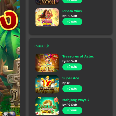
Pinata Wins
by PG Soft
เข้าเล่น
เกมแนะนำ
Treasures of Aztec
by PG Soft
เข้าเล่น
Super Ace
by Jili
เข้าเล่น
Mahjong Ways 2
by PG Soft
เข้าเล่น