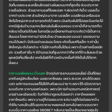
วันที่บอลเตะและเคลื่อนไหวอย่างผันผวนมากที่สุดคือ ช่วงประกาศ
รายชื่อนักเตะ ส่วนราคาบอลที่ไหลแปลก ๆ ผิดปกติ ทีเด็ด บอลเต็ง 
จากต่างประเทศ ส่วนใหญ่จะมาจาก บอลเล็ก บอลลีกรองหรือบอล
ลีกไม่ใหญ่มากจะสามารถเกิดได้ เพราะเงินเดิมพันได้ไม่เยอะในแต่ละไม้ 
หากมีผู้เล่นจำนวนมากเลือกเล่นในฝั่งบอลรอง ราคาน้ำก็สามารถที่จะ
กลับมาเป็นต่อได้เลย ในกรณีแบบนี้หลายท่านอาจจะคิดว่านี่เป็นการ
ล้มบอล โดยหากถามว่ามีจริงไหม บ้านผลบอล ของเรา ขอตอบตาม
ตรงได้เลยว่า มีจริงอย่างแน่นอน โดยจะเกิดขึ้นแค่ทีมเล็ก ๆ เท่านั้น 
ลีกใหญ่ระดับโลกต่าง ๆ ไม่มีทางเกิดขึ้นได้แน่ เพราะด้วยค่าเหนื่อยนัก
เตะ รวมถึงค่าอื่น ๆ มีจำนวนเงินที่สูงมากกว่าที่พวกที่จ้างล้มและด้วย
ยุคสมัยที่เปลี่ยนไป เทคโนโลยีก็ก้าวหน้ามากขึ้นทำให้เป็นไปได้ยาก
นั่นเอง
ราคาบอลไหลแรง เว็บนอก 
ปัจจุบันการแทงบอลออนไลน์ เป็นที่นิยม
มากในหมู่นักเสี่ยงโชค บอลราคาไหลลง เพราะสะดวก แทงได้ตลอด
เวลา แต่การแทงบอลก็ไม่ได้กินกันแบบง่าย ๆ เพราะโต๊ะเปิดราคามา
แบบดีมาก ราคาบอลก่อนเตะ เพราะมีการคำนวณทางคณิตศาสตร์
มาอย่างละเอียดแล้ว จึงทำให้เราดูแทบไม่ออกว่า ราคาไหนหลอก 
ราคาไหนจริง เพราะบางคู่ก็ต่อเยอะมาก แต่บางคู่ก็ต่อน้อยมากจึง
ทำให้บางคนโดนโต๊ะออกราคามาหลอกแล้วแทงไปเพราะชอบราคา
แบบนั้น ราคาบอลไหล SBOBET กลับกลายเป็นเสียมาหลายคู่แล้ว 