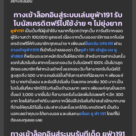
อย่างแน่นอน
ทางเข้าล็อกอินสู่ระบบเล่นยูฟ่า191 รับ
โบนัสเครดิตฟรีไปใช้ง่าย ๆ ไม่ยุ่งยาก
ยูฟ่า191 
เป็นเว็บที่มีผู้เข้าใช้งานมากที่สุดกว่าทุกเว็บ การันตีจากยอด
ผู้ใช้งานกว่า 100,000 ยูสเซอร์ เนื่องจากเว็บของเรามีการแจกโบนัส
เครดิตฟรีให้กับสมาชิกทุกคนง่าย ๆ เพียงแค่
ล็อกอิน UFA191 
ผ่าน
ทางเข้ายูฟ่า1919 
ที่เข้าถึงง่ายของเรา เว็บ
ยูฟ่า 191 เข้าสู่ระบบ
ยู
ฟ่า888 
ก็พร้อมจะแจกหนักจัดเต็มให้สมาชิก สำหรับการฝากเงินครั้ง
แรกในโปรโมชั่น ฝากครั้งแรกของวัน รับโบนัสฟรี 100% เป็นโปรสุด
ฮิตของสมาชิกที่ฝากเงินเข้าครั้งแรกของวัน ก็สามารถรับโบนัสได้
สูงสุดถึง 500 บาท แถมยังมีขั้นต่ำในการฝากที่น้อยมาก ๆ เพียงแค่ 
59 บาทเท่านั้นเอง และยังมีโปรโมชั่น ปั่นแตกแจกเพิ่ม 300 บาท เป็น
โปรโมชั่นที่สมาชิกได้รับกันเป็นจำนวนมาก เพราะเพียงแค่คุณปั่นแตก
ตั้งแต่ 3,000 บาทขึ้นไป ก็สามารถรับโบนัสเพิ่มไปเลยฟรี ๆ อีก 300 
บาท โดยไม่ต้องทำเทิร์น นอกจากนี้ยังมีโปรโมชั่นที่น่าสนใจอีกมากมาย
ที่จ่ายให้คุณได้ไม่อั้น เช่น ฝากเงินครั้งแรกได้รับเครดิตฟรี เป็นต้น 
บอกเลยว่าคุณจะได้แทงบอล และเล่นเกม
สล็อต ยู ฟ่า 191 
โดยที่ไม่
ต้องลงทุนเยอะเลย
ทางเข้าล็อกอินสู่ระบบรับทีเด็ด ยูฟ่า191 