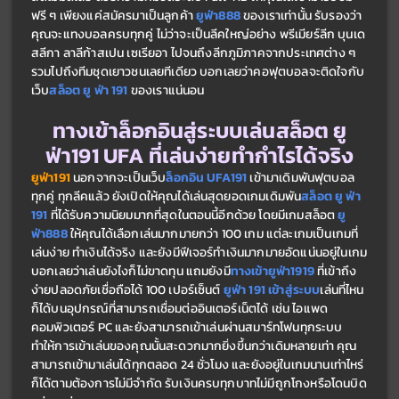
ฟรี ๆ เพียงแค่สมัครมาเป็นลูกค้า 
ยูฟ่า888 
ของเราเท่านั้น รับรองว่า
คุณจะแทงบอลครบทุกคู่ ไม่ว่าจะเป็นลีคใหญ่อย่าง พรีเมียร์ลีก บุนเด
สลีกา ลาลีก้าสเปน เซเรียอา ไปจนถึงลีกภูมิภาคจากประเทศต่าง ๆ 
รวมไปถึงทีมชุดเยาวชนเลยทีเดียว บอกเลยว่าคอฟุตบอลจะติดใจกับ
เว็บ
สล็อต ยู ฟ่า 191 
ของเราแน่นอน
ทางเข้าล็อกอินสู่ระบบเล่นสล็อต ยู
ฟ่า191 UFA ที่เล่นง่ายทำกำไรได้จริง
ยูฟ่า191 
นอกจากจะเป็นเว็บ
ล็อกอิน UFA191 
เข้ามาเดิมพันฟุตบอล
ทุกคู่ ทุกลีคแล้ว ยังเปิดให้คุณได้เล่นสุดยอดเกมเดิมพัน
สล็อต ยู ฟ่า 
191 
ที่ได้รับความนิยมมากที่สุดในตอนนี้อีกด้วย โดยมีเกมสล็อต 
ยู
ฟ่า888 
ให้คุณได้เลือกเล่นมากมายกว่า 100 เกม แต่ละเกมเป็นเกมที่
เล่นง่าย ทำเงินได้จริง และยังมีฟีเจอร์ทำเงินมากมายอัดแน่นอยู่ในเกม 
บอกเลยว่าเล่นยังไงก็ไม่ขาดทุน แถมยังมี
ทางเข้ายูฟ่า1919 
ที่เข้าถึง
ง่ายปลอดภัยเชื่อถือได้ 100 เปอร์เซ็นต์ 
ยูฟ่า 191 เข้าสู่ระบบ
เล่นที่ไหน
ก็ได้บนอุปกรณ์ที่สามารถเชื่อมต่ออินเตอร์เน็ตได้ เช่น ไอแพด 
คอมพิวเตอร์ PC และยังสามารถเข้าเล่นผ่านสมาร์ทโฟนทุกระบบ 
ทำให้การเข้าเล่นของคุณนั้นสะดวกมากยิ่งขึ้นกว่าเดิมหลายเท่า คุณ
สามารถเข้ามาเล่นได้ทุกตลอด 24 ชั่วโมง และยังอยู่ในเกมนานเท่าไหร่
ก็ได้ตามต้องการไม่มีจำกัด รับเงินครบทุกบาทไม่มีถูกโกงหรือโดนบิด