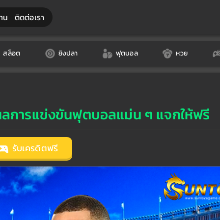
งาน
ติดต่อเรา
สล็อต
ยิงปลา
ฟุตบอล
หวย
ผลการแข่งขันฟุตบอลแม่น ๆ แจกให้ฟรี
รับเครดิตฟรี