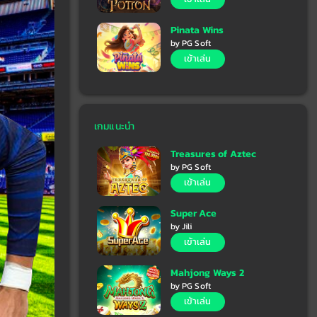
Pinata Wins
by PG Soft
เข้าเล่น
เกมแนะนำ
Treasures of Aztec
by PG Soft
เข้าเล่น
Super Ace
by Jili
เข้าเล่น
Mahjong Ways 2
by PG Soft
เข้าเล่น