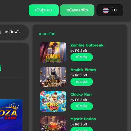
เข้าสู่ระบบ
สมัครสมาชิก
TH
เครดิตฟรี
เกมมาใหม่
Zombie Outbreak
by PG Soft
เข้าเล่น
์
Anubis Wrath
by PG Soft
เข้าเล่น
Chicky Run
by PG Soft
เข้าเล่น
Mystic Potion
by PG Soft
เข้าเล่น