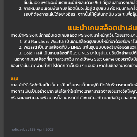
ขึ้นนั่นเอง เพราะฉะนั้นเราแนะนำให้เล่นด้วย Bet ที่ผู้เล่นสามารถเล่น
การหมุนสปินเดิมพันเกมสล็อตนั้นจะมีอยู่ 2 รูปแบบ คือ หมุนทีล
รอบที่ต้องการเล่นได้อย่างอิสระ จากนั้นให้ผู้เล่นกดปุ่ม Start เพื่อล
แนะนำเกมสล็อตน่าเล่นม
ทางเข้าPG Soft
มีการอัปเดตเกมสล็อต 
PG Soft
มาใหม่ทุกวัน โดยเราจะมา
เกม 
Ranchers Wealth เป็นเกมสล็อตรูปแบบใหม่ที่มาด้วยธีมฟาร์มส
Wizard เป็นเกมสล็อตที่มี 5 LINES มาในรูปแบบของธีมพ่อมดแนวแฟ
Gold Trail เป็นเกมสล็อตที่มี 25 LINES มาในรูปแบบธีมนักล่าสมบั
	นอกจากเกมสล็อตที่เรากล่าวมาเว็บ 
ทางเข้าPG Slot Game 
ของเรายังมี
ของเรานั้นแตกง่ายทำกำไรได้ดีกว่าเว็บอื่น ๆ แน่นอน หากไม่เชื่อสามารถเข้
สรุป
ทางเข้าPG Soft
ถือเป็น
เว็บคาสิโนเว็บตรงเว็บใหญ่ที่เปิด
ให้บริการเกมเดิม
ทางการเงินเป็นอย่างมาก เล่นได้เท่าไหร่ทางเราสามารถจ่ายเงินรางวัลให้คุณ
หรือจะเล่นผ่านคอมพิวเตอร์ก็สามารถทำได้เช่นเดียวกัน และยังมีสุดยอดเก
holidaybat | 29 April 2023