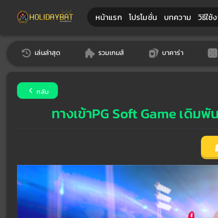
หน้าแรก
โปรโมชั่น
บทความ
วิธีใช้
เล่นล่าสุด
รวมเกมส์
บาคาร่า
กลับ
ทางเข้าPG Soft Game เดิมพัน