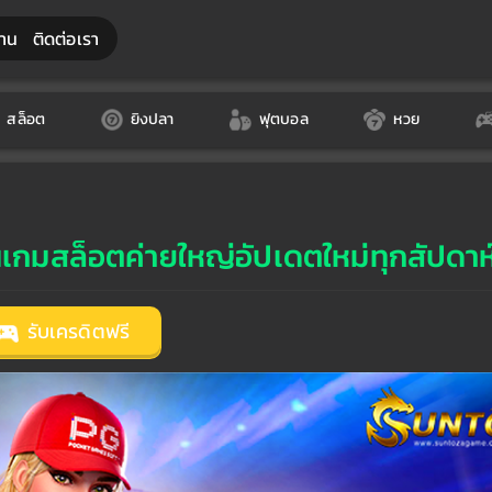
งาน
ติดต่อเรา
สล็อต
ยิงปลา
ฟุตบอล
หวย
เกมสล็อตค่ายใหญ่อัปเดตใหม่ทุกสัปดาห
รับเครดิตฟรี