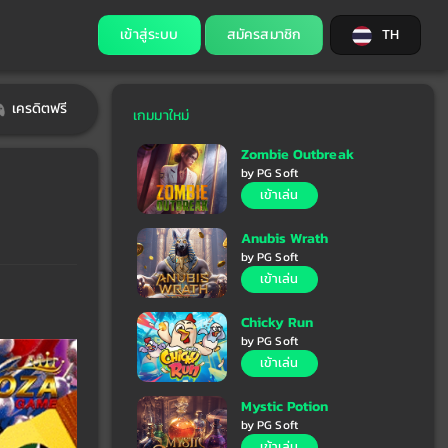
เข้าสู่ระบบ
สมัครสมาชิก
TH
เครดิตฟรี
เกมมาใหม่
Zombie Outbreak
by PG Soft
เข้าเล่น
Anubis Wrath
by PG Soft
เข้าเล่น
Chicky Run
by PG Soft
เข้าเล่น
Mystic Potion
by PG Soft
เข้าเล่น