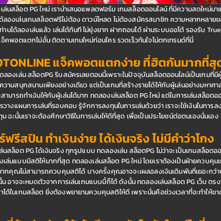
งเล่นสล็อต PG ใหม่ เรานำเสนอแพลตฟอร์ม เกมสล็อตออนไลน์ ที่มีความสดใหม่ม
ะได้ลองเล่นเกมสล็อตฟรีไม่ต้อง ดาวน์โหลด ไม่ต้องสมัครสมาชิก ความหลากหลาย
ท่านได้ลองเล่นแล้ว เล่นได้ทันที ไม่ยุ่งยาก ฝากถอนได้ ผ่านระบบออโต้ รองรับ Tru
จ็คพอตแตกไม่อั้น ติดตามเกมใหม่ก่อนใคร รวดเร็วทันใจไม่ตกเทรนด์ที่นี่
TONLINE แจ็คพอตแตกง่าย ที่ฮิตกันมากที่สุ
องเล่น สล็อตPG รีบสมัครเลยตอนนี้เพราะในปัจจุบันสล็อตออนไลน์เป็นเกมที่มีผู้
งความสนุกสนานเพียงอย่างเดียว แต่เป็นเกมที่สร้างรายได้ให้กับผู้เล่นอย่างมหาศาลเ
็จะสามารถทำเงินให้กับผู้เล่นได้มาก ทดลองเล่นสล็อต PG ใหม่ แต่ในการเล่นสล็อตออน
ีการวางแผนการเล่นที่รอบคอบ รู้จักการลงทุนในการเล่นด้วยว่า เราจะใช้เงินในการลงทุ
 ฉะนั้นเราจะต้องศึกษาวิธีในการเล่นให้ดีที่สุด เพื่อเป็นประโยชน์ต่อตนเองนั่นเอง
รีสปิน ทำเงินง่าย ได้เงินจริง ไม่มีคำว่าโกง
่นสล็อต PG ได้เงินจริง ทุกรูปแบบ ทดลองเล่น สล็อตPG ไม่ว่าจะเป็นเกมสล็อตอ
ต้องเล่นแบบมีสติให้มากที่สุด ทดลองเล่นสล็อต PG ใหม่ โดยเราต้องเป็นฝ่ายควบคุม
ๆ หากคุณไม่สามารถควบคุมสติได้ บางครั้งคุณอาจจะเผลอลงเงินเดิมพันที่เยอะกว่า
ณนั้น อาจจะหมดตัวจากการเล่นเกมแบบนี้ก็ได้ ดังนั้น ทดลองเล่นสล็อต PG เว็บ ตรง ท
กว่าได้ในเกมสล็อต ยิ่งต้องพยายามควบคุมสติให้ดี เพราะนั่นคือช่วงเวลาที่จะทำให้ขา